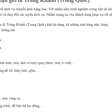
hận gửi đi Trùng Khánh (Trung Quốc)
 về dịch vụ chuyển phát hàng hóa. Với nhiều năm kinh nghiệm trong vận tải nộ
tòi và thay đổi các tuyến dịch vụ. Nhằm mang lại cho khách hàng phục vụ tốt nh
a đi Trùng Khánh (Trung Quốc) khá đa dạng, từ những mặt hàng nhẹ, hàng
 lượng lớn.
ện,…
ăn,…
à linh kiện, máy ảnh và máy quay phim, máy vi tính,…
àng dễ vỡ: thủy tinh, gốm,…
p, máy công cụ,…
ông trình, đồ bảo hộ lao động,…