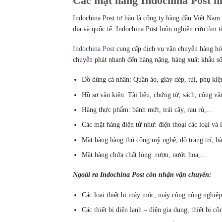
Các mặt hàng Indochina Post n
Indochina Post tự hào là công ty hàng đầu Việt Nam
địa và quốc tế. Indochina Post luôn nghiên cứu tìm 
Indochina Post
cung cấp dịch vụ vận chuyển hàng hó
chuyển phát nhanh đến hàng nặng, hàng xuất khẩu số
Đồ dùng cá nhân: Quần áo, giày dép, túi, phụ ki
Hồ sơ văn kiện: Tài liệu, chứng từ, sách, công v
Hàng thực phẩm: bánh mứt, trái cây, rau rủ,…
Các mặt hàng điện tử như: điện thoại các loại v
Mặt hàng hàng thủ công mỹ nghê, đồ trang trí, h
Mặt hàng chứa chất lỏng: rượu, nước hoa,…
Ngoài ra Indochina Post còn nhận vận chuyển:
Các loại thiết bị máy móc, máy công nông nghiệ
Các thiết bị điện lạnh – điện gia dụng, thiết bị c