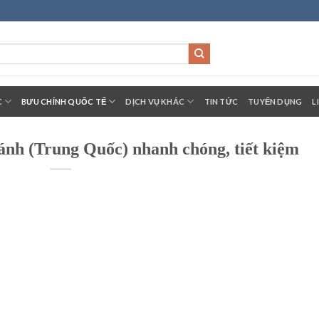
C
BƯU CHÍNH QUỐC TẾ
DỊCH VỤ KHÁC
TIN TỨC
TUYỂN DỤNG
L
nh (Trung Quốc) nhanh chóng, tiết kiệm