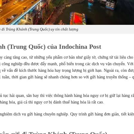
 đi Trùng Khánh (Trung Quốc) uy tín chất lượng
nh (Trung Quốc) của Indochina Post
càng tăng cao, từ những yếu phẩm cơ bản như giấy tờ, chứng từ tài liệu cho
ị công nghiệp đều được đẩy mạnh, phổ biến trong các dịch vụ vận chuyển. Với
g về vấn đề kích thước hàng hóa hay trọng lượng bị giới hạn. Ngoài ra, còn đư
1 tuần, thời gian gửi hàng sẽ nhanh chóng hơn so với gửi hàng truyền thống – 
 tục hải quan, sân bay thì việc thông hành hàng hóa nguy cơ bị giữ lại hàng rấ
hàng hóa, giá cả thì nguy cơ bị đánh thuế hàng hóa là rất cao.
 nghiệm dịch vụ gửi hàng chuyên nghiệp. Quy trình gửi hàng đơn giản, tiết ki