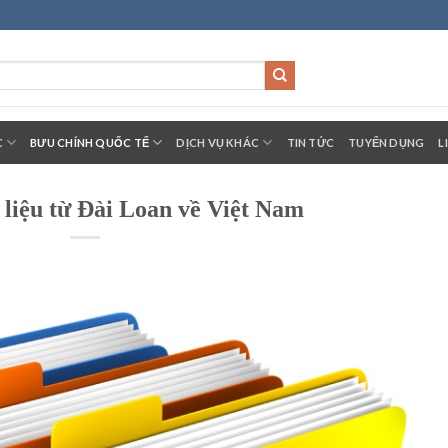
C
BƯU CHÍNH QUỐC TẾ
DỊCH VỤ KHÁC
TIN TỨC
TUYỂN DỤNG
L
i liệu từ Đài Loan về Việt Nam