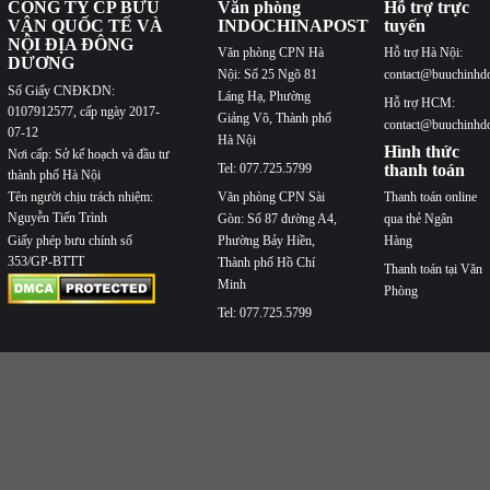
CÔNG TY CP BƯU
Văn phòng
Hỗ trợ trực
VẬN QUỐC TẾ VÀ
INDOCHINAPOST
tuyến
NỘI ĐỊA ĐÔNG
Văn phòng CPN Hà
Hỗ trợ Hà Nội:
DƯƠNG
Nội: Số 25 Ngõ 81
contact@buuchinhd
Số Giấy CNĐKDN:
Láng Hạ, Phường
Hỗ trợ HCM:
0107912577, cấp ngày 2017-
Giảng Võ, Thành phố
contact@buuchinhd
07-12
Hà Nội
Hình thức
Nơi cấp: Sở kế hoạch và đầu tư
Tel: 077.725.5799
thanh toán
thành phố Hà Nội
Văn phòng CPN Sài
Thanh toán online
Tên người chịu trách nhiệm:
Nguyễn Tiến Trình
Gòn: Số 87 đường A4,
qua thẻ Ngân
Phường Bảy Hiền,
Hàng
Giấy phép bưu chính số
353/GP-BTTT
Thành phố Hồ Chí
Thanh toán tại Văn
Minh
Phòng
Tel: 077.725.5799