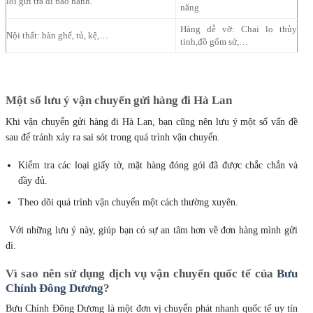
lỗi gửi trả đi bảo hành.
năng
Hàng dễ vỡ: Chai lọ thủy
Nội thất: bàn ghế, tủ, kệ,…
tinh,đồ gốm sứ,…
Một số lưu ý vận chuyển gửi hàng đi Hà Lan
Khi vận chuyển gửi hàng đi Hà Lan, bạn cũng nên lưu ý một số vấn đề
sau để tránh xảy ra sai sót trong quá trình vận chuyển.
Kiểm tra các loại giấy tờ, mặt hàng đóng gói đã được chắc chắn và
đầy đủ.
Theo dõi quá trình vận chuyển một cách thường xuyên.
Với những lưu ý này, giúp bạn có sự an tâm hơn về đơn hàng mình gửi
đi.
Vì sao nên sử dụng dịch vụ vận chuyển quốc tế của
Bưu
Chính Đông Dương
?
Bưu Chính Đông Dương là một đơn vị chuyển phát nhanh quốc tế uy tín