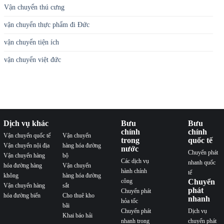
Vận chuyển thú cưng
vận chuyển thực phẩm đi Đức
vận chuyển tiện ích
vận chuyển việt đức
Dịch vụ khác
Bưu
Bưu
chính
chính
Vận chuyển quốc tế
Vận chuyển
trong
quốc tế
Vận chuyển nội địa
hàng hóa đường
nước
Chuyển phát
Vận chuyển hàng
bộ
Các dịch vụ
nhanh quốc
hóa đường hàng
Vận chuyển
hành chính
tế
không
hàng hóa đường
công
Chuyển
Vận chuyển hàng
sắt
phát
Chuyển phát
hóa đường biển
Cho thuê kho
nhanh
hỏa tốc
bãi
Chuyển phát
Dịch vụ
Khai báo hải
nhanh trong
chuyển phát