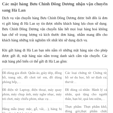
Các mặt hàng Bưu Chính Đông Dương nhận vận chuyển
sang Hà Lan
Dịch vụ vận chuyển hàng Bưu Chính Đông Dương được biết đến là đơn
vị gửi hàng đi Hà Lan uy tín được nhiều khách hàng lựa chọn sử dụng.
Bưu Chính Đông Dương vận chuyển hầu hết mọi loại hàng hoá không
hạn chế về trọng lượng và kích thước đơn hàng, nhằm mang đến cho
khách hàng những trải nghiệm tốt nhất khi sử dụng dịch vụ.
Khi gửi hàng đi Hà Lan bạn nên nắm rõ những mặt hàng nào cho phép
được gửi đi, mặt hàng nào nằm trong danh sách cấm vận chuyển. Các
mặt hàng phổ biến có thể gửi đi Hà Lan gồm:
Đồ dùng gia đình: Quần áo, giày dép, đồng
Các loại chứng từ: Chứng từ,
hồ, trang sức, đồ chơi trẻ em, đồ dùng
hồ sơ du học, hồ sơ định cư,
phòng bếp,…
thư từ…
Đồ điện tử: Laptop, điện thoại, máy quay
Đồ dùng cá nhân: Hành lý cá
phim, máy chụp ảnh, máy nghe nhạc, máy
nhân, quà tặng cho người
trò chơi, máy chiếu phim, nhạc cụ…
thân, bạn bè, quà lưu niệm,…
Thực phẩm: Thực phẩm khô,
Hàng mẫu (may mặc, gỗ, vải,…), hàng bị
đóng gói,thực phẩm chức