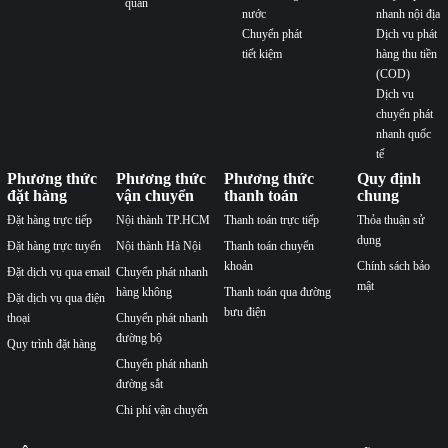
quan
nước
nhanh nội địa
Chuyển phát
Dịch vụ phát
tiết kiệm
hàng thu tiền
(COD)
Dịch vụ
chuyển phát
nhanh quốc
tế
Phương thức
Phương thức
Phương thức
Quy định
đặt hàng
vận chuyển
thanh toán
chung
Đặt hàng trực tiếp
Nội thành TP.HCM
Thanh toán trực tiếp
Thỏa thuận sử
dụng
Đặt hàng trực tuyến
Nội thành Hà Nội
Thanh toán chuyển
khoản
Chính sách bảo
Đặt dịch vụ qua email
Chuyển phát nhanh
mật
hàng không
Thanh toán qua đường
Đặt dịch vụ qua điện
bưu điện
thoại
Chuyển phát nhanh
đường bộ
Quy trình đặt hàng
Chuyển phát nhanh
đường sắt
Chi phí vận chuyển