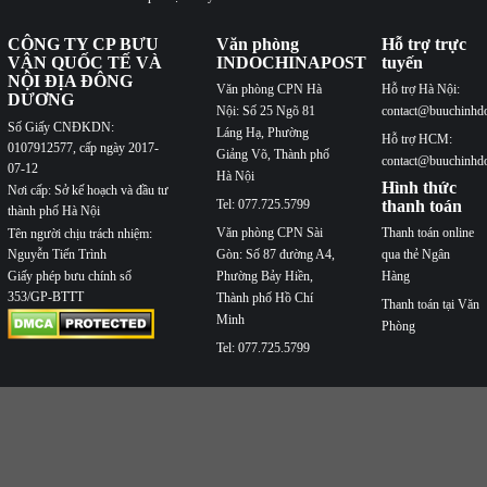
CÔNG TY CP BƯU
Văn phòng
Hỗ trợ trực
VẬN QUỐC TẾ VÀ
INDOCHINAPOST
tuyến
NỘI ĐỊA ĐÔNG
Văn phòng CPN Hà
Hỗ trợ Hà Nội:
DƯƠNG
Nội: Số 25 Ngõ 81
contact@buuchinhd
Số Giấy CNĐKDN:
Láng Hạ, Phường
Hỗ trợ HCM:
0107912577, cấp ngày 2017-
Giảng Võ, Thành phố
contact@buuchinhd
07-12
Hà Nội
Hình thức
Nơi cấp: Sở kế hoạch và đầu tư
Tel: 077.725.5799
thanh toán
thành phố Hà Nội
Văn phòng CPN Sài
Thanh toán online
Tên người chịu trách nhiệm:
Nguyễn Tiến Trình
Gòn: Số 87 đường A4,
qua thẻ Ngân
Phường Bảy Hiền,
Hàng
Giấy phép bưu chính số
353/GP-BTTT
Thành phố Hồ Chí
Thanh toán tại Văn
Minh
Phòng
Tel: 077.725.5799