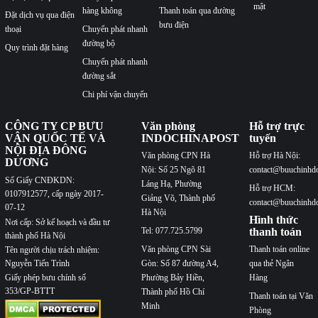
mật
hàng không
Thanh toán qua đường
Đặt dịch vụ qua điện
bưu điện
thoại
Chuyển phát nhanh
đường bộ
Quy trình đặt hàng
Chuyển phát nhanh
đường sắt
Chi phí vận chuyển
CÔNG TY CP BƯU
Văn phòng
Hỗ trợ trực
VẬN QUỐC TẾ VÀ
INDOCHINAPOST
tuyến
NỘI ĐỊA ĐÔNG
Văn phòng CPN Hà
Hỗ trợ Hà Nội:
DƯƠNG
Nội: Số 25 Ngõ 81
contact@buuchinhd
Số Giấy CNĐKDN:
Láng Hạ, Phường
Hỗ trợ HCM:
0107912577, cấp ngày 2017-
Giảng Võ, Thành phố
contact@buuchinhd
07-12
Hà Nội
Hình thức
Nơi cấp: Sở kế hoạch và đầu tư
Tel: 077.725.5799
thanh toán
thành phố Hà Nội
Văn phòng CPN Sài
Thanh toán online
Tên người chịu trách nhiệm:
Nguyễn Tiến Trình
Gòn: Số 87 đường A4,
qua thẻ Ngân
Phường Bảy Hiền,
Hàng
Giấy phép bưu chính số
353/GP-BTTT
Thành phố Hồ Chí
Thanh toán tại Văn
Minh
Phòng