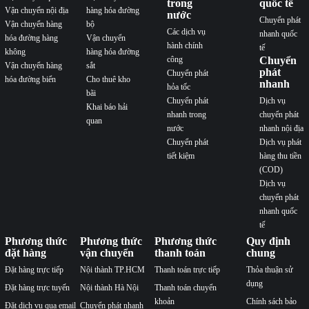
trong
quốc tế
Vận chuyển nội địa
hàng hóa đường
nước
Chuyển phát
Vận chuyển hàng
bộ
Các dịch vụ
nhanh quốc
hóa đường hàng
Vận chuyển
hành chính
tế
không
hàng hóa đường
công
Chuyển
Vận chuyển hàng
sắt
phát
Chuyển phát
hóa đường biển
Cho thuê kho
nhanh
hỏa tốc
bãi
Chuyển phát
Dịch vụ
Khai báo hải
nhanh trong
chuyển phát
quan
nước
nhanh nội địa
Chuyển phát
Dịch vụ phát
tiết kiệm
hàng thu tiền
(COD)
Dịch vụ
chuyển phát
nhanh quốc
tế
Phương thức
Phương thức
Phương thức
Quy định
đặt hàng
vận chuyển
thanh toán
chung
Đặt hàng trực tiếp
Nội thành TP.HCM
Thanh toán trực tiếp
Thỏa thuận sử
dụng
Đặt hàng trực tuyến
Nội thành Hà Nội
Thanh toán chuyển
khoản
Chính sách bảo
Đặt dịch vụ qua email
Chuyển phát nhanh