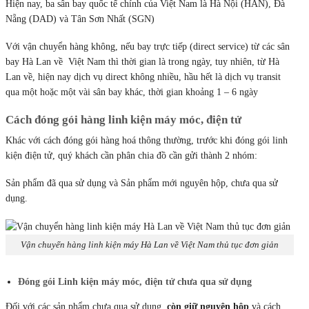
Hiện nay, ba sân bay quốc tế chính của Việt Nam là Hà Nội (HAN), Đà
Nẵng (DAD) và Tân Sơn Nhất (SGN)
Với vận chuyển hàng không, nếu bay trực tiếp (direct service) từ các sân
bay Hà Lan về Việt Nam thì thời gian là trong ngày, tuy nhiên, từ Hà
Lan về, hiện nay dịch vụ direct không nhiều, hầu hết là dịch vụ transit
qua một hoặc một vài sân bay khác, thời gian khoảng 1 – 6 ngày
Cách đóng gói hàng linh kiện máy móc, điện tử
Khác với cách đóng gói hàng hoá thông thường, trước khi đóng gói linh
kiện điện tử, quý khách cần phân chia đồ cần gửi thành 2 nhóm:
Sản phẩm đã qua sử dụng và Sản phẩm mới nguyên hộp, chưa qua sử
dụng.
Vận chuyển hàng linh kiện máy Hà Lan về Việt Nam thủ tục đơn giản
Đóng gói Linh kiện máy móc, điện tử chưa qua sử dụng
Đối với các sản phẩm chưa qua sử dụng,
còn giữ nguyên hộp
và cách