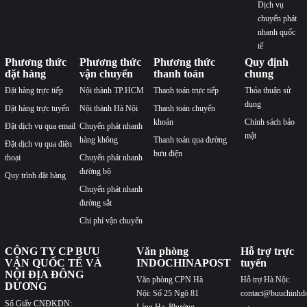
Dịch vụ
chuyển phát
nhanh quốc
tế
Phương thức
Phương thức
Phương thức
Quy định
đặt hàng
vận chuyển
thanh toán
chung
Đặt hàng trực tiếp
Nội thành TP.HCM
Thanh toán trực tiếp
Thỏa thuận sử
dụng
Đặt hàng trực tuyến
Nội thành Hà Nội
Thanh toán chuyển
khoản
Chính sách bảo
Đặt dịch vụ qua email
Chuyển phát nhanh
mật
hàng không
Thanh toán qua đường
Đặt dịch vụ qua điện
bưu điện
thoại
Chuyển phát nhanh
đường bộ
Quy trình đặt hàng
Chuyển phát nhanh
đường sắt
Chi phí vận chuyển
CÔNG TY CP BƯU
Văn phòng
Hỗ trợ trực
VẬN QUỐC TẾ VÀ
INDOCHINAPOST
tuyến
NỘI ĐỊA ĐÔNG
Văn phòng CPN Hà
Hỗ trợ Hà Nội:
DƯƠNG
Nội: Số 25 Ngõ 81
contact@buuchinhd
Số Giấy CNĐKDN: