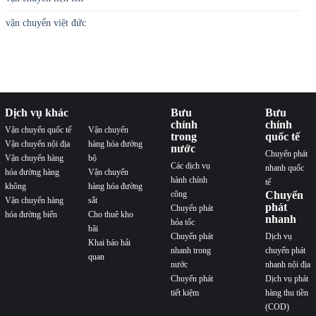
vận chuyển việt đức
Dịch vụ khác
Bưu
Bưu
chính
chính
Vận chuyển quốc tế
Vận chuyển
trong
quốc tế
Vận chuyển nội địa
hàng hóa đường
nước
Chuyển phát
Vận chuyển hàng
bộ
Các dịch vụ
nhanh quốc
hóa đường hàng
Vận chuyển
hành chính
tế
không
hàng hóa đường
công
Chuyển
Vận chuyển hàng
sắt
phát
Chuyển phát
hóa đường biển
Cho thuê kho
nhanh
hỏa tốc
bãi
Chuyển phát
Dịch vụ
Khai báo hải
nhanh trong
chuyển phát
quan
nước
nhanh nội địa
Chuyển phát
Dịch vụ phát
tiết kiệm
hàng thu tiền
(COD)