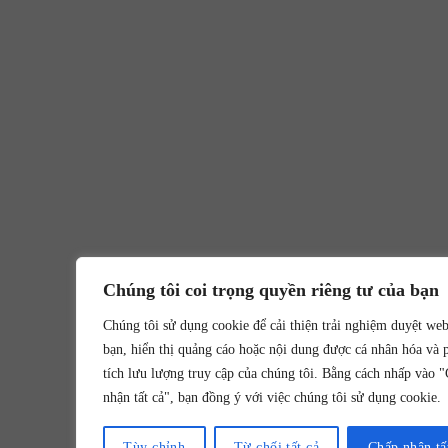
Chúng tôi coi trọng quyền riêng tư của bạn
Chúng tôi sử dụng cookie để cải thiện trải nghiệm duyệt we
bạn, hiển thị quảng cáo hoặc nội dung được cá nhân hóa và 
tích lưu lượng truy cập của chúng tôi. Bằng cách nhấp vào 
nhận tất cả", bạn đồng ý với việc chúng tôi sử dụng cookie.
Tùy chỉnh
Từ chối tất cả
Chấp nhận tấ