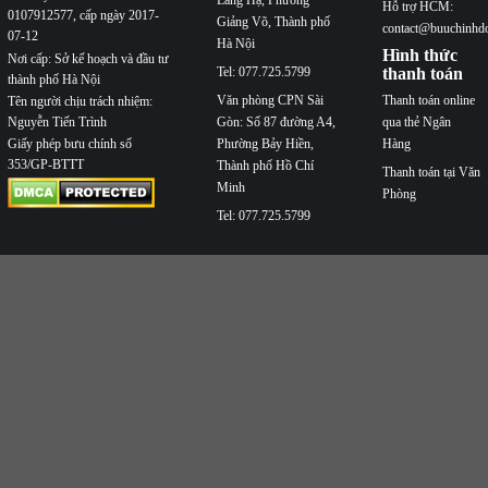
Láng Hạ, Phường
Hỗ trợ HCM:
0107912577, cấp ngày 2017-
Giảng Võ, Thành phố
contact@buuchinhd
07-12
Hà Nội
Hình thức
Nơi cấp: Sở kế hoạch và đầu tư
Tel: 077.725.5799
thanh toán
thành phố Hà Nội
Văn phòng CPN Sài
Thanh toán online
Tên người chịu trách nhiệm:
Nguyễn Tiến Trình
Gòn: Số 87 đường A4,
qua thẻ Ngân
Phường Bảy Hiền,
Hàng
Giấy phép bưu chính số
353/GP-BTTT
Thành phố Hồ Chí
Thanh toán tại Văn
Minh
Phòng
Tel: 077.725.5799