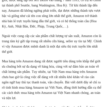
giới, được sáng lập bởi Jeff Bezos vào tháng 7 năm 1995, có trụ sở chính
tại thành phố Seattle, bang Washington, Hoa Kỳ. Từ khi thành lập đến
nay, Amazon đã không ngừng phát triển, đạt được những thành tựu vượt
bậc và giống như cái tên con sông lớn nhất thế giới, Amazon trở thành
nhà bán lẻ trực tuyến hàng đầu thế giới, và có hệ thống toàn cầu (Hoa
Kỳ, Anh, Nhật Bản, Đức, Pháp, Trung Quốc,…).
Ngoài việc cung cấp các sản phẩm chất lượng tự sản xuất, Amazon còn là
trung tâm ký gửi tập trung rất nhiều cửa hàng, seller uy tín tại Mỹ. Chính
vì vậy Amazon được mệnh danh là một đại siêu thị trực tuyến lớn nhất
thế giới.
Mua hàng trên Amazon đang rất được người tiêu dùng trên khắp thế giới
ưa chuộng bởi sự đa dạng về hàng hóa, cùng với sự đảm bảo an toàn về
chất lượng sản phẩm. Tuy nhiên, tại Việt Nam mua hàng trên Amazon
chưa bao giờ là công việc dễ dàng với rất nhiều khó khăn về rào cản
ngôn ngữ hay thủ tục thanh toán, vận chuyển. Bài viết dưới đây sẽ chỉ ra
rõ tình hình mua hàng Amazon tại Việt Nam, đồng thời hướng dẫn cụ thể
các cách thức mua hàng trên Amazon tại Việt Nam nhanh chóng, an toàn
và tiện lợi.