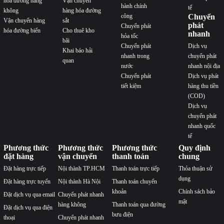
hóa đường hàng
Vận chuyển
hành chính
tế
không
hàng hóa đường
công
Chuyển
Vận chuyển hàng
sắt
phát
Chuyển phát
hóa đường biển
Cho thuê kho
nhanh
hỏa tốc
bãi
Chuyển phát
Dịch vụ
Khai báo hải
nhanh trong
chuyển phát
quan
nước
nhanh nội địa
Chuyển phát
Dịch vụ phát
tiết kiệm
hàng thu tiền
(COD)
Dịch vụ
chuyển phát
nhanh quốc
tế
Phương thức
Phương thức
Phương thức
Quy định
đặt hàng
vận chuyển
thanh toán
chung
Đặt hàng trực tiếp
Nội thành TP.HCM
Thanh toán trực tiếp
Thỏa thuận sử
dụng
Đặt hàng trực tuyến
Nội thành Hà Nội
Thanh toán chuyển
khoản
Chính sách bảo
Đặt dịch vụ qua email
Chuyển phát nhanh
mật
hàng không
Thanh toán qua đường
Đặt dịch vụ qua điện
bưu điện
thoại
Chuyển phát nhanh