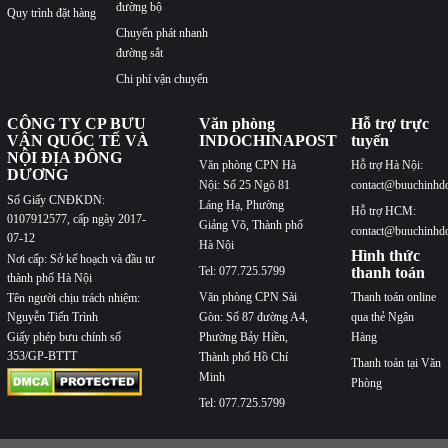
đường bộ
Quy trình đặt hàng
Chuyển phát nhanh
đường sắt
Chi phí vận chuyển
CÔNG TY CP BƯU
Văn phòng
Hỗ trợ trực
VẬN QUỐC TẾ VÀ
INDOCHINAPOST
tuyến
NỘI ĐỊA ĐÔNG
Văn phòng CPN Hà
Hỗ trợ Hà Nội:
DƯƠNG
Nội: Số 25 Ngõ 81
contact@buuchinhd
Số Giấy CNĐKDN:
Láng Hạ, Phường
Hỗ trợ HCM:
0107912577, cấp ngày 2017-
Giảng Võ, Thành phố
contact@buuchinhd
07-12
Hà Nội
Hình thức
Nơi cấp: Sở kế hoạch và đầu tư
Tel: 077.725.5799
thanh toán
thành phố Hà Nội
Văn phòng CPN Sài
Thanh toán online
Tên người chịu trách nhiệm:
Nguyễn Tiến Trình
Gòn: Số 87 đường A4,
qua thẻ Ngân
Phường Bảy Hiền,
Hàng
Giấy phép bưu chính số
353/GP-BTTT
Thành phố Hồ Chí
Thanh toán tại Văn
Minh
Phòng
Tel: 077.725.5799