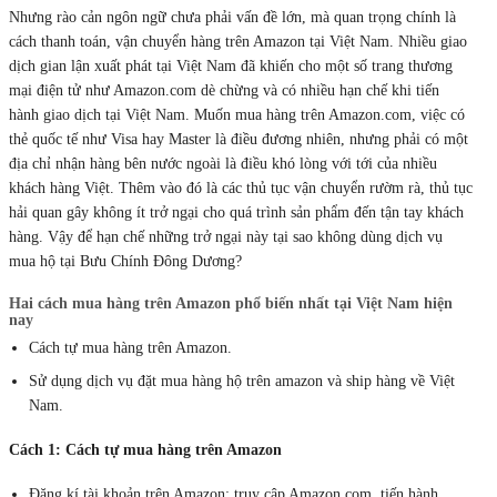
Nhưng rào cản ngôn ngữ chưa phải vấn đề lớn, mà quan trọng chính là
cách thanh toán, vận chuyển hàng trên Amazon tại Việt Nam. Nhiều giao
dịch gian lận xuất phát tại Việt Nam đã khiến cho một số trang thương
mại điện tử như Amazon.com dè chừng và có nhiều hạn chế khi tiến
hành giao dịch tại Việt Nam. Muốn mua hàng trên Amazon.com, việc có
thẻ quốc tế như Visa hay Master là điều đương nhiên, nhưng phải có một
địa chỉ nhận hàng bên nước ngoài là điều khó lòng với tới của nhiều
khách hàng Việt. Thêm vào đó là các thủ tục vận chuyển rườm rà, thủ tục
hải quan gây không ít trở ngại cho quá trình sản phẩm đến tận tay khách
hàng. Vậy để hạn chế những trở ngại này tại sao không dùng dịch vụ
mua hộ tại Bưu Chính Đông Dương?
Hai cách mua hàng trên Amazon phổ biến nhất tại Việt Nam hiện
nay
Cách tự mua hàng trên Amazon.
Sử dụng dịch vụ đặt mua hàng hộ trên amazon và ship hàng về Việt
Nam.
Cách 1: Cách tự mua hàng trên Amazon
Đăng kí tài khoản trên Amazon: truy cập Amazon.com, tiến hành