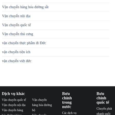
Vận chuyển hàng hóa đường sắt
Vận chuyển nội địa
Vận chuyển quốc tế
Vận chuyển thú cưng
vận chuyển thực phẩm đi Đức
vận chuyển tiện ích
vận chuyển việt đức
Dịch vụ khác
Bưu
Bưu
chính
chính
Vận chuyển quốc tế
Vận chuyển
trong
quốc tế
Vận chuyển nội địa
hàng hóa đường
nước
Chuyển phát
Vận chuyển hàng
bộ
Các dịch vụ
nhanh quốc