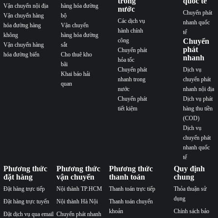
trong
quốc tế
Vận chuyển nội địa
hàng hóa đường
nước
Chuyển phát
Vận chuyển hàng
bộ
Các dịch vụ
nhanh quốc
hóa đường hàng
Vận chuyển
hành chính
tế
không
hàng hóa đường
công
Chuyển
Vận chuyển hàng
sắt
phát
Chuyển phát
hóa đường biển
Cho thuê kho
nhanh
hỏa tốc
bãi
Chuyển phát
Dịch vụ
Khai báo hải
nhanh trong
chuyển phát
quan
nước
nhanh nội địa
Chuyển phát
Dịch vụ phát
tiết kiệm
hàng thu tiền
(COD)
Dịch vụ
chuyển phát
nhanh quốc
tế
Phương thức
Phương thức
Phương thức
Quy định
đặt hàng
vận chuyển
thanh toán
chung
Đặt hàng trực tiếp
Nội thành TP.HCM
Thanh toán trực tiếp
Thỏa thuận sử
dụng
Đặt hàng trực tuyến
Nội thành Hà Nội
Thanh toán chuyển
khoản
Chính sách bảo
Đặt dịch vụ qua email
Chuyển phát nhanh