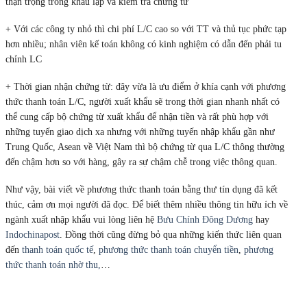
thận trọng trong khâu lập và kiểm tra chứng từ
+ Với các công ty nhỏ thì chi phí L/C cao so với TT và thủ tục phức tạp
hơn nhiều; nhân viên kế toán không có kinh nghiệm có dẫn đến phải tu
chỉnh LC
+ Thời gian nhận chứng từ: đây vừa là ưu điểm ở khía cạnh với phương
thức thanh toán L/C, người xuất khẩu sẽ trong thời gian nhanh nhất có
thể cung cấp bộ chứng từ xuất khẩu để nhận tiền và rất phù hợp với
những tuyến giao dịch xa nhưng với những tuyến nhập khẩu gần như
Trung Quốc, Asean về Việt Nam thì bộ chứng từ qua L/C thông thường
đến chậm hơn so với hàng, gây ra sự chậm chễ trong việc thông quan.
Như vậy, bài viết về phương thức thanh toán bằng thư tín dụng đã kết
thúc, cảm ơn mọi người đã đọc. Để biết thêm nhiều thông tin hữu ích về
ngành xuất nhập khẩu vui lòng liên hệ
Bưu Chính Đông Dương
hay
Indochinapost
. Đồng thời cũng đừng bỏ qua những kiến thức liên quan
đến
thanh toán quốc tế
,
phương thức thanh toán chuyển tiền
,
phương
thức thanh toán nhờ thu,
…