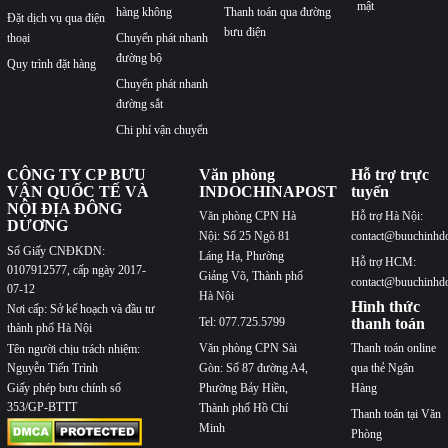
mật
hàng không
Thanh toán qua đường
Đặt dịch vụ qua điện
bưu điện
thoại
Chuyển phát nhanh
đường bộ
Quy trình đặt hàng
Chuyển phát nhanh
đường sắt
Chi phí vận chuyển
CÔNG TY CP BƯU
Văn phòng
Hỗ trợ trực
VẬN QUỐC TẾ VÀ
INDOCHINAPOST
tuyến
NỘI ĐỊA ĐÔNG
Văn phòng CPN Hà
Hỗ trợ Hà Nội:
DƯƠNG
Nội: Số 25 Ngõ 81
contact@buuchinhd
Số Giấy CNĐKDN:
Láng Hạ, Phường
Hỗ trợ HCM:
0107912577, cấp ngày 2017-
Giảng Võ, Thành phố
contact@buuchinhd
07-12
Hà Nội
Hình thức
Nơi cấp: Sở kế hoạch và đầu tư
Tel: 077.725.5799
thanh toán
thành phố Hà Nội
Văn phòng CPN Sài
Thanh toán online
Tên người chịu trách nhiệm:
Nguyễn Tiến Trình
Gòn: Số 87 đường A4,
qua thẻ Ngân
Phường Bảy Hiền,
Hàng
Giấy phép bưu chính số
353/GP-BTTT
Thành phố Hồ Chí
Thanh toán tại Văn
Minh
Phòng