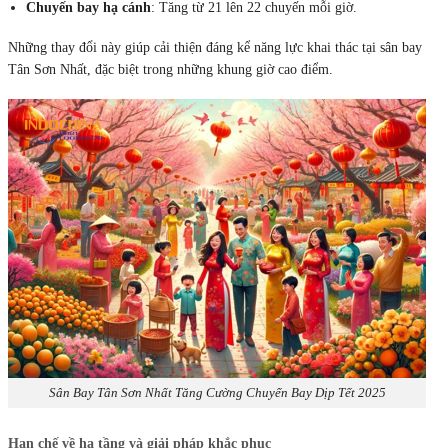
Chuyến bay hạ cánh
: Tăng từ 21 lên 22 chuyến mỗi giờ.
Những thay đổi này giúp cải thiện đáng kể năng lực khai thác tại sân bay
Tân Sơn Nhất, đặc biệt trong những khung giờ cao điểm.
Sân Bay Tân Sơn Nhất Tăng Cường Chuyến Bay Dịp Tết 2025
Hạn chế về hạ tầng và giải pháp khắc phục