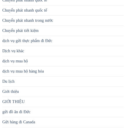
Chuyển phát nhanh quốc tế
Chuyển phát nhanh quốc tế
Chuyển phát nhanh trong nước
Chuyển phát tiết kiệm
dịch vụ gửi thực phẩm đi Đức
Dịch vụ khác
dịch vụ mua hộ
dịch vụ mua hộ hàng hóa
Du lịch
Giới thiệu
GIỚI THIỆU
gửi đồ ăn đi Đức
Gửi hàng đi Canada