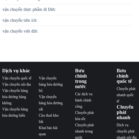
vận chuyển thực phẩm đi Đức
vận chuyển tiện ích
vận chuyển việt đức
Dịch vụ khác
Bưu
Bưu
chính
chính
Vận chuyển quốc tế
Vận chuyển
trong
quốc tế
Vận chuyển nội địa
hàng hóa đường
nước
Chuyển phát
Vận chuyển hàng
bộ
Các dịch vụ
nhanh quốc
hóa đường hàng
Vận chuyển
hành chính
tế
không
hàng hóa đường
công
Chuyển
Vận chuyển hàng
sắt
phát
Chuyển phát
hóa đường biển
Cho thuê kho
nhanh
hỏa tốc
bãi
Chuyển phát
Dịch vụ
Khai báo hải
nhanh trong
chuyển phát
quan
nước
nhanh nội địa