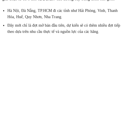
Hà Nội, Đà Nẵng, TP.HCM đi các tỉnh như Hải Phòng, Vinh, Thanh
Hóa, Huế, Quy Nhơn, Nha Trang.
Đây mới chỉ là đợt mở bán đầu tiên, dự kiến sẽ có thêm nhiều đợt tiếp
theo dựa trên nhu cầu thực tế và nguồn lực của các hãng.