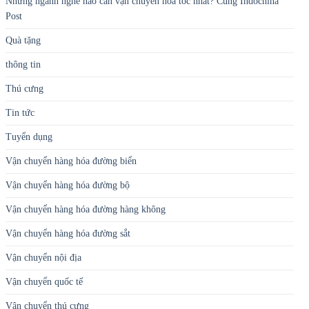
Những ngành nghề nào cần vận chuyển hỏa tốc nhất? Cùng Indochina
Post
Quà tặng
thông tin
Thú cưng
Tin tức
Tuyển dụng
Vận chuyển hàng hóa đường biển
Vận chuyển hàng hóa đường bộ
Vận chuyển hàng hóa đường hàng không
Vận chuyển hàng hóa đường sắt
Vận chuyển nội địa
Vận chuyển quốc tế
Vận chuyển thú cưng