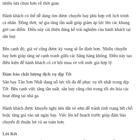
nhiều lựa chọn hơn về thời gian.
Hành khách có thể dễ dàng tìm được chuyến bay phù hợp với lịch trình
cá nhân. Đồng thời, sự gia tăng tần suất giúp giảm áp lực lên các khung
giờ cao điểm. Điều này cải thiện đáng kể trải nghiệm của hành khách tại
sân bay.
Bên cạnh đó, giá vé cũng được kỳ vọng sẽ ổn định hơn. Nhiều chuyến
bay hơn giúp tăng sự cạnh tranh giữa các hãng hàng không. Điều này tạo
điều kiện để hành khách có cơ hội mua vé với mức giá hợp lý.
Đảm bảo chất lượng dịch vụ dịp Tết
Sân bay Tân Sơn Nhất đang nỗ lực tối đa để phục vụ tốt nhất trong dịp
Tết. Bên cạnh việc tăng tần suất, sân bay cũng chú trọng tối ưu hóa các
hoạt động tại nhà ga.
Hành khách được khuyến nghị nên đặt vé sớm để tránh tình trạng hết chỗ
hoặc tăng giá vào sát ngày bay. Việc lên kế hoạch trước giúp đảm bảo
chuyến đi thuận lợi và an toàn hơn.
Lời Kết