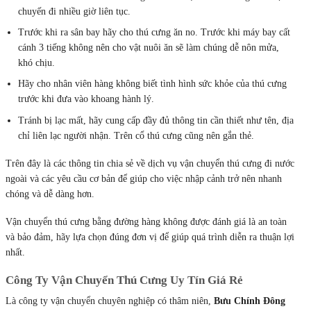
chỉ liên lạc người nhận. Trên cổ thú cưng cũng nên gắn thẻ.
Trên đây là các thông tin chia sẻ về dịch vụ vận chuyển thú cưng đi nước
ngoài và các yêu cầu cơ bản để giúp cho việc nhập cảnh trở nên nhanh
chóng và dễ dàng hơn.
Vận chuyển thú cưng bằng đường hàng không được đánh giá là an toàn
và bảo đảm, hãy lựa chọn đúng đơn vị để giúp quá trình diễn ra thuận lợi
nhất.
Công Ty Vận Chuyển Thú Cưng Uy Tín Giá Rẻ
Là công ty vận chuyển chuyên nghiệp có thâm niên,
Bưu Chính Đông
Dương
có thể tận dụng các mối quan hệ trong ngành vận chuyển và kinh
nghiệm được xây dựng trong nhiều năm để cung cấp cho bạn dịch vụ vận
chuyển thú cưng tốt nhất với nhiều hãng hàng không thương mại.
Với nhiều năm kinh nghiệm trong lĩnh vực vận chuyển hàng hóa quốc tế
bằng đường hàng không,
Bưu Chính Đông Dương
tự hào mang đến
những dịch vụ uy tín giá rẻ, tốt nhất cho thú cưng của bạn.
Với đội ngũ nhân viên làm việc chuyên nghiệp, hòa nhã, xử lý tốt yêu