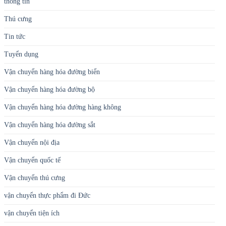
Vận chuyển hàng hóa đường hàng không
Vận chuyển hàng hóa đường sắt
Vận chuyển nội địa
Vận chuyển quốc tế
Vận chuyển thú cưng
vận chuyển thực phẩm đi Đức
vận chuyển tiện ích
vận chuyển việt đức
Dịch vụ khác
Bưu
Bưu
chính
chính
Vận chuyển quốc tế
Vận chuyển
trong
quốc tế
Vận chuyển nội địa
hàng hóa đường