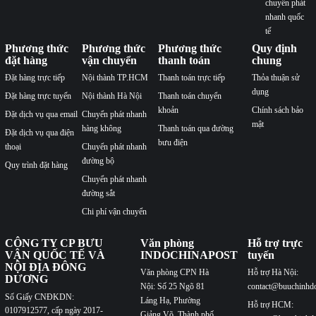
Đặt dịch vụ qua điện
bưu điện
thoại
Chuyển phát nhanh
đường bộ
Quy trình đặt hàng
Chuyển phát nhanh
đường sắt
Chi phí vận chuyển
CÔNG TY CP BƯU
Văn phòng
Hỗ trợ trực
VẬN QUỐC TẾ VÀ
INDOCHINAPOST
tuyến
NỘI ĐỊA ĐÔNG
Văn phòng CPN Hà
Hỗ trợ Hà Nội:
DƯƠNG
Nội: Số 25 Ngõ 81
contact@buuchinhd
Số Giấy CNĐKDN:
Láng Hạ, Phường
Hỗ trợ HCM:
0107912577, cấp ngày 2017-
Giảng Võ, Thành phố
contact@buuchinhd
07-12
Hà Nội
Hình thức
Nơi cấp: Sở kế hoạch và đầu tư
Tel: 077.725.5799
thanh toán
thành phố Hà Nội
Văn phòng CPN Sài
Thanh toán online
Tên người chịu trách nhiệm:
Nguyễn Tiến Trình
Gòn: Số 87 đường A4,
qua thẻ Ngân
Phường Bảy Hiền,
Hàng
Giấy phép bưu chính số
353/GP-BTTT
Thành phố Hồ Chí
Thanh toán tại Văn
Minh
Phòng
Tel: 077.725.5799