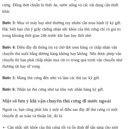
chuyển thú nuôi bằng đường hàng không hay không. Nếu được phép vận
chuyển thì bạn phải chấp nhận mọi rủi ro trong quá trình vận chuyển như
thương tật hay tử vong.
Bước 5:
Mang thú cưng đến sớm và làm các thủ tục ký gửi.
Bước 6:
Nhận lại thú cưng như tại khu vực nhận hàng ký gửi.
Một số lưu ý khi vận chuyển thú cưng đi nước ngoài
Ngoài ra, bạn cũng phải lưu ý một số điều sau đây để thú cưng có một
chuyến đi an toàn và thuận lợi, đó là:
Cân nhắc sức khỏe của thú cưng tốt và ổn định để sẵn sàng cho một
chuyến đi nhiều giờ liên tục.
Trước khi ra sân bay hãy cho thú cưng ăn no. Trước khi máy bay cất
cánh 3 tiếng không nên cho vật nuôi ăn sẽ làm chúng dễ nôn mửa,
khó chịu.
Hãy cho nhân viên hàng không biết tình hình sức khỏe của thú cưng
trước khi đưa vào khoang hành lý.
Tránh bị lạc mất, hãy cung cấp đầy đủ thông tin cần thiết như tên, địa