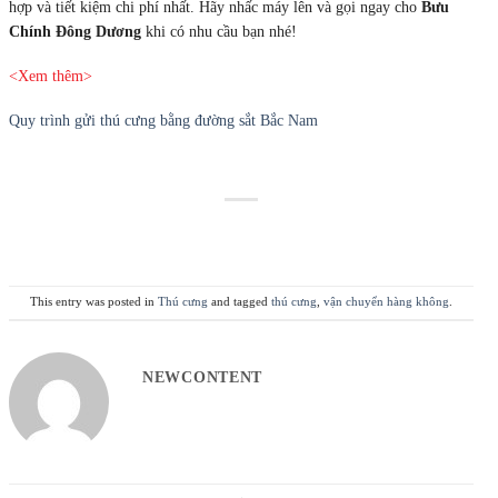
This entry was posted in
Thú cưng
and tagged
thú cưng
,
vận chuyển hàng không
.
NEWCONTENT
Dịch vụ mua hộ hàng Trung Quốc
Giấy chứng nhận xuất xứ Form AI
về Việt Nam
BÀI VIẾT MỚI