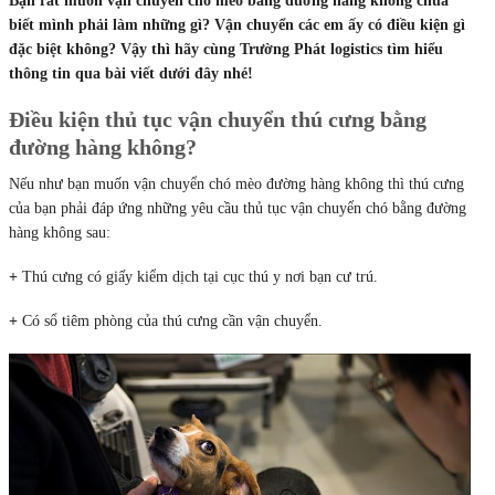
Bạn rất muốn vận chuyển chó mèo bằng đường hàng không chưa
biết mình phải làm những gì? Vận chuyển các em ấy có điều kiện gì
đặc biệt không? Vậy thì hãy cùng Trường Phát logistics tìm hiểu
thông tin qua bài viết dưới đây nhé!
Điều kiện
thủ tục vận chuyển thú cưng bằng
đường hàng không
?
Nếu như bạn muốn vận chuyển chó mèo đường hàng không thì thú cưng
của bạn phải đáp ứng những yêu cầu thủ tục vận chuyển chó bằng đường
hàng không sau:
+
Thú cưng có giấy kiểm dịch tại cục thú y nơi bạn cư trú.
+
Có sổ tiêm phòng của thú cưng cần vận chuyển.