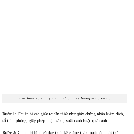
Các bước vận chuyển thú cưng bằng đường hàng không
Bước 1:
Chuẩn bị các giấy tờ cần thiết như giấy chứng nhận kiểm dịch,
sổ tiêm phòng, giấy phép nhập cảnh, xuất cảnh hoặc quá cảnh.
Bước 2:
Chuẩn bị lồng có đáy thiết kế chống thấm nước để nhốt thú
cưng. Đồng thời chuẩn bị thức ăn, nước uống và các vật dụng cần thiết
khác.
Bước 3:
Mua vé máy bay như thường tuy nhiên cần mua hành lý ký gửi.
Đặc biệt bạn chú ý giấy chứng nhận sức khỏe của thú cưng chỉ có giá trị
trong khoảng thời gian 24h trước khi bạn bay thôi nhé.
Bước 4:
Điền đầy đủ thông tin và chờ đợi xem hãng có chấp nhận vận