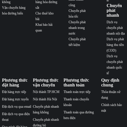
tế
không
hàng hóa đường
công
Chuyển
Vận chuyển hàng
sắt
phát
Chuyển phát
hóa đường biển
Cho thuê kho
nhanh
hỏa tốc
bãi
Chuyển phát
Dịch vụ
Khai báo hải
nhanh trong
chuyển phát
quan
nước
nhanh nội địa
Chuyển phát
Dịch vụ phát
tiết kiệm
hàng thu tiền
(COD)
Dịch vụ
chuyển phát
nhanh quốc
tế
Phương thức
Phương thức
Phương thức
Quy định
đặt hàng
vận chuyển
thanh toán
chung
Đặt hàng trực tiếp
Nội thành TP.HCM
Thanh toán trực tiếp
Thỏa thuận sử
dụng
Đặt hàng trực tuyến
Nội thành Hà Nội
Thanh toán chuyển
khoản
Chính sách bảo
Đặt dịch vụ qua email
Chuyển phát nhanh
mật
hàng không
Thanh toán qua đường
Đặt dịch vụ qua điện
bưu điện
thoại
Chuyển phát nhanh
đường bộ
Quy trình đặt hàng