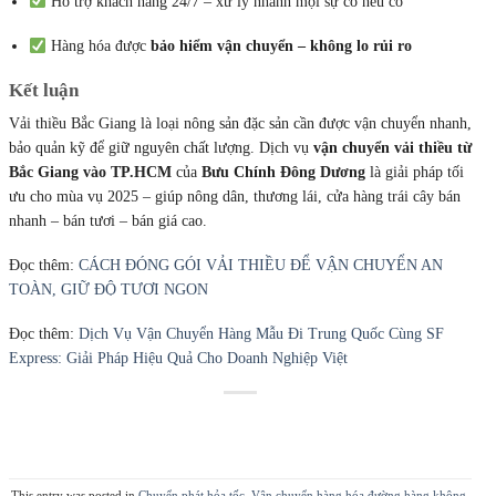
Hỗ trợ khách hàng 24/7 – xử lý nhanh mọi sự cố nếu có
Hàng hóa được
bảo hiểm vận chuyển – không lo rủi ro
Kết luận
Vải thiều Bắc Giang là loại nông sản đặc sản cần được vận chuyển nhanh,
bảo quản kỹ để giữ nguyên chất lượng. Dịch vụ
vận chuyển vải thiều từ
Bắc Giang vào TP.HCM
của
Bưu Chính Đông Dương
là giải pháp tối
ưu cho mùa vụ 2025 – giúp nông dân, thương lái, cửa hàng trái cây bán
nhanh – bán tươi – bán giá cao.
Đọc thêm:
CÁCH ĐÓNG GÓI VẢI THIỀU ĐỂ VẬN CHUYỂN AN
TOÀN, GIỮ ĐỘ TƯƠI NGON
Đọc thêm:
Dịch Vụ Vận Chuyển Hàng Mẫu Đi Trung Quốc Cùng SF
Express: Giải Pháp Hiệu Quả Cho Doanh Nghiệp Việt
This entry was posted in
Chuyển phát hỏa tốc
,
Vận chuyển hàng hóa đường hàng không
.