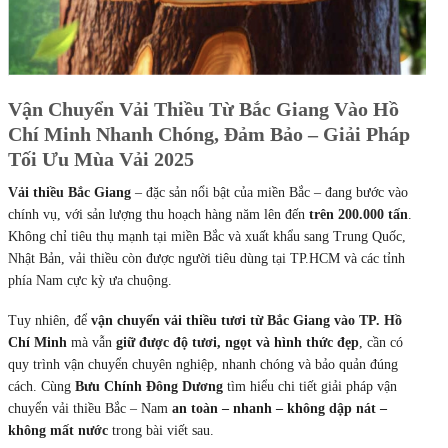
Vận Chuyển Vải Thiều Từ Bắc Giang Vào Hồ
Chí Minh Nhanh Chóng, Đảm Bảo – Giải Pháp
Tối Ưu Mùa Vải 2025
Vải thiều Bắc Giang
– đặc sản nổi bật của miền Bắc – đang bước vào
chính vụ, với sản lượng thu hoạch hàng năm lên đến
trên 200.000 tấn
.
Không chỉ tiêu thụ mạnh tại miền Bắc và xuất khẩu sang Trung Quốc,
Nhật Bản, vải thiều còn được người tiêu dùng tại TP.HCM và các tỉnh
phía Nam cực kỳ ưa chuộng.
Tuy nhiên, để
vận chuyển vải thiều tươi từ Bắc Giang vào TP. Hồ
Chí Minh
mà vẫn
giữ được độ tươi, ngọt và hình thức đẹp
, cần có
quy trình vận chuyển chuyên nghiệp, nhanh chóng và bảo quản đúng
cách. Cùng
Bưu Chính Đông Dương
tìm hiểu chi tiết giải pháp vận
chuyển vải thiều Bắc – Nam
an toàn – nhanh – không dập nát –
không mất nước
trong bài viết sau.