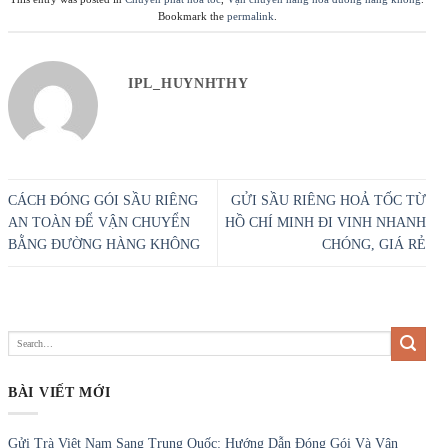
Bookmark the
permalink
.
IPL_HUYNHTHY
CÁCH ĐÓNG GÓI SẦU RIÊNG
GỬI SẦU RIÊNG HOẢ TỐC TỪ
AN TOÀN ĐỂ VẬN CHUYỂN
HỒ CHÍ MINH ĐI VINH NHANH
BẰNG ĐƯỜNG HÀNG KHÔNG
CHÓNG, GIÁ RẺ
BÀI VIẾT MỚI
Gửi Trà Việt Nam Sang Trung Quốc: Hướng Dẫn Đóng Gói Và Vận