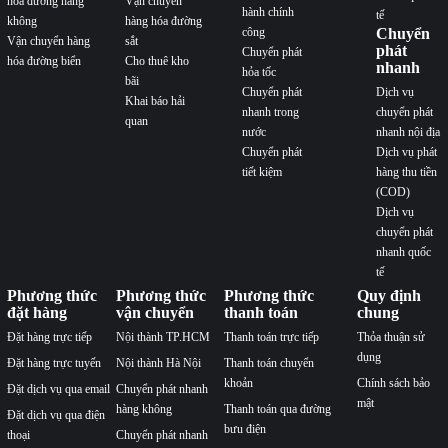
hóa đường hàng
Vận chuyển
hành chính
tế
không
hàng hóa đường
công
Chuyển
Vận chuyển hàng
sắt
phát
Chuyển phát
hóa đường biển
Cho thuê kho
nhanh
hỏa tốc
bãi
Chuyển phát
Dịch vụ
Khai báo hải
nhanh trong
chuyển phát
quan
nước
nhanh nội địa
Chuyển phát
Dịch vụ phát
tiết kiệm
hàng thu tiền
(COD)
Dịch vụ
chuyển phát
nhanh quốc
tế
Phương thức
Phương thức
Phương thức
Quy định
đặt hàng
vận chuyển
thanh toán
chung
Đặt hàng trực tiếp
Nội thành TP.HCM
Thanh toán trực tiếp
Thỏa thuận sử
dụng
Đặt hàng trực tuyến
Nội thành Hà Nội
Thanh toán chuyển
khoản
Chính sách bảo
Đặt dịch vụ qua email
Chuyển phát nhanh
mật
hàng không
Thanh toán qua đường
Đặt dịch vụ qua điện
bưu điện
thoại
Chuyển phát nhanh