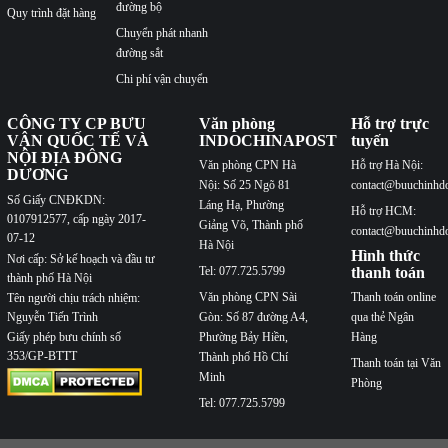
đường bộ
Quy trình đặt hàng
Chuyển phát nhanh
đường sắt
Chi phí vận chuyển
CÔNG TY CP BƯU
Văn phòng
Hỗ trợ trực
VẬN QUỐC TẾ VÀ
INDOCHINAPOST
tuyến
NỘI ĐỊA ĐÔNG
Văn phòng CPN Hà
Hỗ trợ Hà Nội:
DƯƠNG
Nội: Số 25 Ngõ 81
contact@buuchinhd
Số Giấy CNĐKDN:
Láng Hạ, Phường
Hỗ trợ HCM:
0107912577, cấp ngày 2017-
Giảng Võ, Thành phố
contact@buuchinhd
07-12
Hà Nội
Hình thức
Nơi cấp: Sở kế hoạch và đầu tư
Tel: 077.725.5799
thanh toán
thành phố Hà Nội
Văn phòng CPN Sài
Thanh toán online
Tên người chịu trách nhiệm:
Nguyễn Tiến Trình
Gòn: Số 87 đường A4,
qua thẻ Ngân
Phường Bảy Hiền,
Hàng
Giấy phép bưu chính số
353/GP-BTTT
Thành phố Hồ Chí
Thanh toán tại Văn
Minh
Phòng
Tel: 077.725.5799