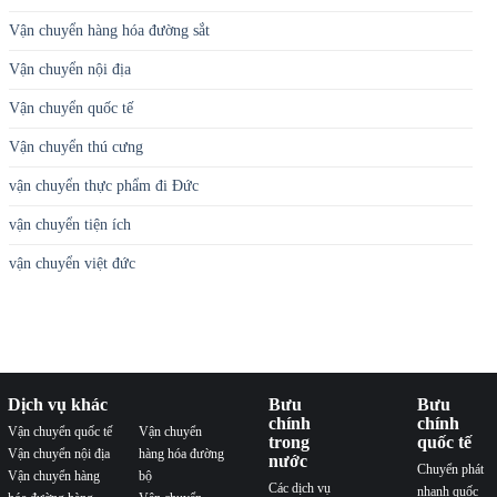
Vận chuyển hàng hóa đường sắt
Vận chuyển nội địa
Vận chuyển quốc tế
Vận chuyển thú cưng
vận chuyển thực phẩm đi Đức
vận chuyển tiện ích
vận chuyển việt đức
Dịch vụ khác
Bưu
Bưu
chính
chính
Vận chuyển quốc tế
Vận chuyển
trong
quốc tế
Vận chuyển nội địa
hàng hóa đường
nước
Chuyển phát
Vận chuyển hàng
bộ
Các dịch vụ
nhanh quốc