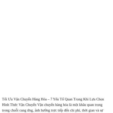
Tối Ưu Vận Chuyển Hàng Hóa – 7 Yếu Tố Quan Trọng Khi Lựa Chọn
Hình Thức Vận Chuyển Vận chuyển hàng hóa là một khâu quan trọng
trong chuỗi cung ứng, ảnh hưởng trực tiếp đến chi phí, thời gian và sự
hài lòng của khách hàng. Việc lựa chọn hình thức vận chuyển […]
Tìm Hiểu Dịch Vụ Gửi Hàng Hỏa Tốc Đường Hàng
Không – Giải Pháp Vận Chuyển Nhanh Trong Thời