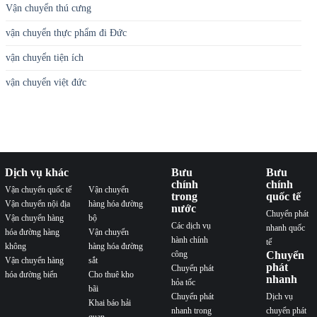
Dịch vụ khác
Bưu
Bưu
chính
chính
Vận chuyển quốc tế
Vận chuyển
trong
quốc tế
Vận chuyển nội địa
hàng hóa đường
nước
Chuyển phát
Vận chuyển hàng
bộ
Các dịch vụ
nhanh quốc
hóa đường hàng
Vận chuyển
hành chính
tế
không
hàng hóa đường
công
Chuyển
Vận chuyển hàng
sắt
phát
Chuyển phát
hóa đường biển
Cho thuê kho
nhanh
hỏa tốc
bãi
Chuyển phát
Dịch vụ
Khai báo hải
nhanh trong
chuyển phát
quan
nước
nhanh nội địa
Chuyển phát
Dịch vụ phát
tiết kiệm
hàng thu tiền
(COD)
Dịch vụ
chuyển phát
nhanh quốc