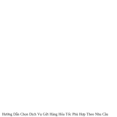
Hướng Dẫn Chọn Dịch Vụ Gửi Hàng Hỏa Tốc Phù Hợp Theo Nhu Cầu
Cá Nhân & Doanh Nghiệp Trong bối cảnh thương mại và giao nhận ngày
càng phát triển, dịch vụ gửi hàng hỏa tốc không còn là khái niệm xa lạ.
Từ việc gửi một tập hồ sơ quan trọng, một chiếc […]