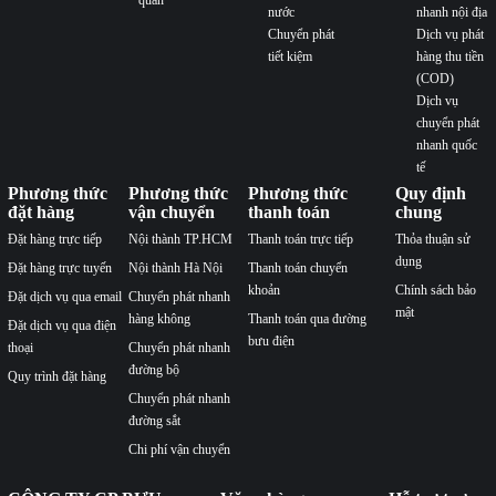
tế
Phương thức
Phương thức
Phương thức
Quy định
đặt hàng
vận chuyển
thanh toán
chung
Đặt hàng trực tiếp
Nội thành TP.HCM
Thanh toán trực tiếp
Thỏa thuận sử
dụng
Đặt hàng trực tuyến
Nội thành Hà Nội
Thanh toán chuyển
khoản
Chính sách bảo
Đặt dịch vụ qua email
Chuyển phát nhanh
mật
hàng không
Thanh toán qua đường
Đặt dịch vụ qua điện
bưu điện
thoại
Chuyển phát nhanh
đường bộ
Quy trình đặt hàng
Chuyển phát nhanh
đường sắt
Chi phí vận chuyển
CÔNG TY CP BƯU
Văn phòng
Hỗ trợ trực
VẬN QUỐC TẾ VÀ
INDOCHINAPOST
tuyến
NỘI ĐỊA ĐÔNG
Văn phòng CPN Hà
Hỗ trợ Hà Nội:
DƯƠNG
Nội: Số 25 Ngõ 81
contact@buuchinhd
Số Giấy CNĐKDN:
Láng Hạ, Phường
Hỗ trợ HCM:
0107912577, cấp ngày 2017-
Giảng Võ, Thành phố
contact@buuchinhd
07-12
Hà Nội
Hình thức
Nơi cấp: Sở kế hoạch và đầu tư