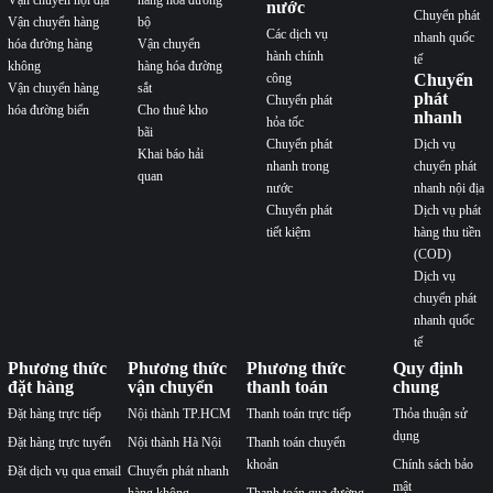
nước
Chuyển phát
Vận chuyển hàng
bộ
Các dịch vụ
nhanh quốc
hóa đường hàng
Vận chuyển
hành chính
tế
không
hàng hóa đường
công
Chuyển
Vận chuyển hàng
sắt
phát
Chuyển phát
hóa đường biển
Cho thuê kho
nhanh
hỏa tốc
bãi
Chuyển phát
Dịch vụ
Khai báo hải
nhanh trong
chuyển phát
quan
nước
nhanh nội địa
Chuyển phát
Dịch vụ phát
tiết kiệm
hàng thu tiền
(COD)
Dịch vụ
chuyển phát
nhanh quốc
tế
Phương thức
Phương thức
Phương thức
Quy định
đặt hàng
vận chuyển
thanh toán
chung
Đặt hàng trực tiếp
Nội thành TP.HCM
Thanh toán trực tiếp
Thỏa thuận sử
dụng
Đặt hàng trực tuyến
Nội thành Hà Nội
Thanh toán chuyển
khoản
Chính sách bảo
Đặt dịch vụ qua email
Chuyển phát nhanh
mật
hàng không
Thanh toán qua đường