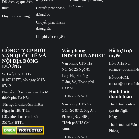
Đặt dịch vụ qua điện
bưu điện
thoại
Chuyển phát nhanh
đường bộ
Quy trình đặt hàng
Chuyển phát nhanh
đường sắt
Chi phí vận chuyển
CÔNG TY CP BƯU
Văn phòng
Hỗ trợ trực
VẬN QUỐC TẾ VÀ
INDOCHINAPOST
tuyến
NỘI ĐỊA ĐÔNG
Văn phòng CPN Hà
Hỗ trợ Hà Nội:
DƯƠNG
Nội: Số 25 Ngõ 81
contact@buuchinhd
Số Giấy CNĐKDN:
Láng Hạ, Phường
Hỗ trợ HCM:
0107912577, cấp ngày 2017-
Giảng Võ, Thành phố
contact@buuchinhd
07-12
Hà Nội
Hình thức
Nơi cấp: Sở kế hoạch và đầu tư
Tel: 077.725.5799
thanh toán
thành phố Hà Nội
Văn phòng CPN Sài
Thanh toán online
Tên người chịu trách nhiệm:
Nguyễn Tiến Trình
Gòn: Số 87 đường A4,
qua thẻ Ngân
Phường Bảy Hiền,
Hàng
Giấy phép bưu chính số
353/GP-BTTT
Thành phố Hồ Chí
Thanh toán tại Văn
Minh
Phòng
Tel: 077.725.5799