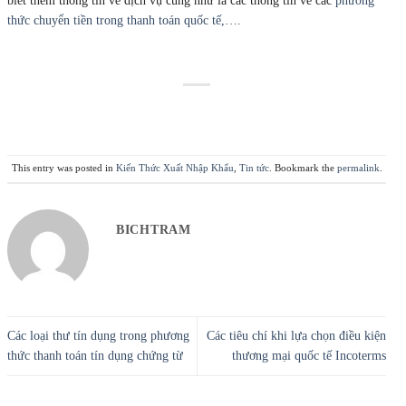
biết thêm thông tin về dịch vụ cũng như là các thông tin về các
phương
thức chuyển tiền trong thanh toán quốc tế,….
This entry was posted in
Kiến Thức Xuất Nhập Khẩu
,
Tin tức
. Bookmark the
permalink
.
BICHTRAM
Các loại thư tín dụng trong phương
Các tiêu chí khi lựa chọn điều kiện
thức thanh toán tín dụng chứng từ
thương mại quốc tế Incoterms