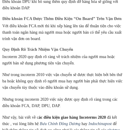
Điều khoản DPU khi bổ sung thêm quy định dỡ hàng hóa sẽ giống với
điều khoản DAP.
Điều khoản FCA Được Thêm Điều Kiện “On Board” Trên Vận Đơn
Với điều khoản FCA mới thì khi xếp hàng lên tàu để thuận tiện cho việc
thanh toán ngân hàng mà người mua hoặc người bán có thể yêu cầu xuất
trình vận đơn on board.
Quy Định Rõ Trách Nhiệm Vận Chuyển
Incoterm 2020 quy định rõ ràng về trách nhiệm của người mua hoặc
người bán sử dụng phương tiện vận chuyển.
Như trong incoterm 2010 việc vận chuyển sẽ được thực hiện bởi bên thứ
ba hoặc không quy định rõ người mua hay người bán phải thực hiện việc
vận chuyển tùy thuộc vào điều khoản sử dụng.
Nhưng trong incoterm 2020 việc này được quy định rõ ràng trong các
điều khoản FCA, DAP, DPU, DAP.
Như vậy, bài viết về c
ác điều kiện giao hàng Incoterms 2020
đã kết
thúc , vui lòng liên hệ
Bưu Chính Đông Dương
hay
Indochinapost
để