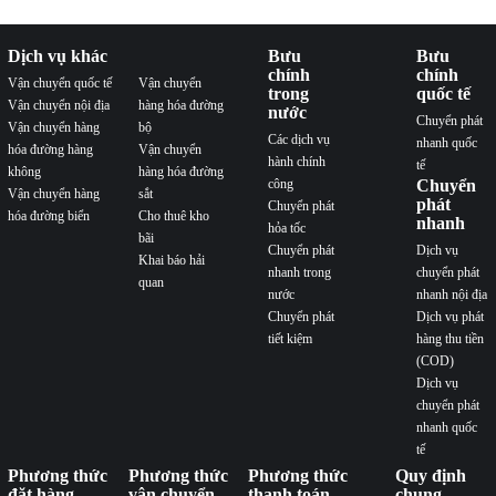
Dịch vụ khác
Bưu
Bưu
chính
chính
Vận chuyển quốc tế
Vận chuyển
trong
quốc tế
Vận chuyển nội địa
hàng hóa đường
nước
Chuyển phát
Vận chuyển hàng
bộ
Các dịch vụ
nhanh quốc
hóa đường hàng
Vận chuyển
hành chính
tế
không
hàng hóa đường
công
Chuyển
Vận chuyển hàng
sắt
phát
Chuyển phát
hóa đường biển
Cho thuê kho
nhanh
hỏa tốc
bãi
Chuyển phát
Dịch vụ
Khai báo hải
nhanh trong
chuyển phát
quan
nước
nhanh nội địa
Chuyển phát
Dịch vụ phát
tiết kiệm
hàng thu tiền
(COD)
Dịch vụ
chuyển phát
nhanh quốc
tế
Phương thức
Phương thức
Phương thức
Quy định
đặt hàng
vận chuyển
thanh toán
chung