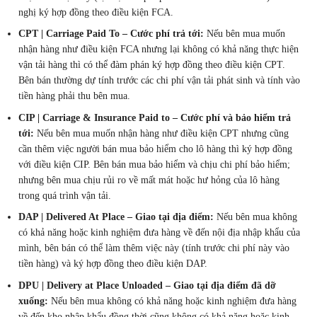
nghị ký hợp đồng theo điều kiện FCA.
CPT | Carriage Paid To – Cước phí trả tới:
Nếu bên mua muốn
nhận hàng như điều kiện FCA nhưng lại không có khả năng thực hiện
vận tải hàng thì có thể đàm phán ký hợp đồng theo điều kiện CPT.
Bên bán thường dự tính trước các chi phí vận tải phát sinh và tính vào
tiền hàng phải thu bên mua.
CIP | Carriage & Insurance Paid to – Cước phí và bảo hiểm trả
tới:
Nếu bên mua muốn nhận hàng như điều kiện CPT nhưng cũng
cần thêm việc người bán mua bảo hiểm cho lô hàng thì ký hợp đồng
với điều kiện CIP. Bên bán mua bảo hiểm và chịu chi phí bảo hiểm;
nhưng bên mua chịu rủi ro về mất mát hoặc hư hỏng của lô hàng
trong quá trình vận tải.
DAP | Delivered At Place – Giao tại địa điểm:
Nếu bên mua không
có khả năng hoặc kinh nghiệm đưa hàng về đến nội địa nhập khẩu của
mình, bên bán có thể làm thêm việc này (tính trước chi phí này vào
tiền hàng) và ký hợp đồng theo điều kiện DAP.
DPU | Delivery at Place Unloaded – Giao tại địa điểm đã dỡ
xuống:
Nếu bên mua không có khả năng hoặc kinh nghiệm đưa hàng
về đến kho nhập khẩu đồng thời cũng không có khả năng hoặc kinh