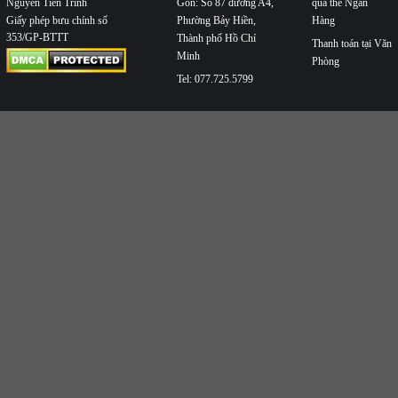
Nguyễn Tiến Trình
Gòn: Số 87 đường A4,
qua thẻ Ngân
Phường Bảy Hiền,
Hàng
Giấy phép bưu chính số
353/GP-BTTT
Thành phố Hồ Chí
Thanh toán tại Văn
Minh
Phòng
Tel: 077.725.5799