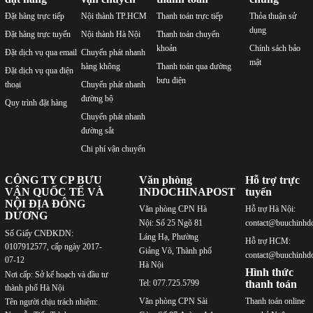
Đặt hàng trực tiếp
Nội thành TP.HCM
Thanh toán trực tiếp
Thỏa thuận sử
dụng
Đặt hàng trực tuyến
Nội thành Hà Nội
Thanh toán chuyển
khoản
Chính sách bảo
Đặt dịch vụ qua email
Chuyển phát nhanh
mật
hàng không
Thanh toán qua đường
Đặt dịch vụ qua điện
bưu điện
thoại
Chuyển phát nhanh
đường bộ
Quy trình đặt hàng
Chuyển phát nhanh
đường sắt
Chi phí vận chuyển
CÔNG TY CP BƯU
Văn phòng
Hỗ trợ trực
VẬN QUỐC TẾ VÀ
INDOCHINAPOST
tuyến
NỘI ĐỊA ĐÔNG
Văn phòng CPN Hà
Hỗ trợ Hà Nội:
DƯƠNG
Nội: Số 25 Ngõ 81
contact@buuchinhd
Số Giấy CNĐKDN:
Láng Hạ, Phường
Hỗ trợ HCM:
0107912577, cấp ngày 2017-
Giảng Võ, Thành phố
contact@buuchinhd
07-12
Hà Nội
Hình thức
Nơi cấp: Sở kế hoạch và đầu tư
Tel: 077.725.5799
thanh toán
thành phố Hà Nội
Văn phòng CPN Sài
Thanh toán online
Tên người chịu trách nhiệm: