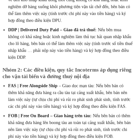
nghiệm dỡ hàng xuống khỏi phương tiện vận tải chở đến, bên bán có
thể làm thêm việc này (tính trước chi phí này vào tiền hàng) và ký
hợp đồng theo điều kiện DPU.
DDP | Delivered Duty Paid – Giao đã trả thuế:
Nếu bên mua
không có khả năng hoặc kinh nghiệm làm thủ tục hải quan nhập khẩu
cho lô hàng, bên bán có thể làm thêm việc này (tính trước số tiền thuế
nhập khẩu … phải nộp này vào tiền hàng) và ký hợp đồng theo điều
kiện DDP.
Nhóm 2: Các điều kiện, quy tắc Incoterms áp dụng riêng
cho vận tải biển và đường thuỷ nội địa
FAS | Free Alongside Ship
– Giao dọc mạn tàu: Nếu bên bán có
thêm khả năng đưa hàng ra cầu tàu tại cảng xuất khẩu, bên bán nên
làm việc này (tự chịu chi phí và rủi ro phát sinh phát sinh, tính trước
các chi phí này vào tiền hàng) và ký hợp đồng theo điều kiện FAS.
FOB | Free On Board – Giao hàng trên tàu:
Nếu bên bán có thêm
khả năng đưa hàng lên boong tàu an toàn tại cảng xuất khẩu, bên bán
nên làm việc này (tự chịu chi phí và rủi ro phát sinh, tính trước chi
phí này vào tiền hàng) và ký hợp đồng theo điều kiện FOB.