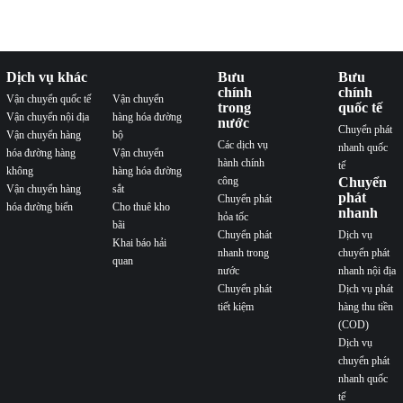
Dịch vụ khác
Bưu
Bưu
chính
chính
Vận chuyển quốc tế
Vận chuyển
trong
quốc tế
Vận chuyển nội địa
hàng hóa đường
nước
Chuyển phát
Vận chuyển hàng
bộ
Các dịch vụ
nhanh quốc
hóa đường hàng
Vận chuyển
hành chính
tế
không
hàng hóa đường
công
Chuyển
Vận chuyển hàng
sắt
phát
Chuyển phát
hóa đường biển
Cho thuê kho
nhanh
hỏa tốc
bãi
Chuyển phát
Dịch vụ
Khai báo hải
nhanh trong
chuyển phát
quan
nước
nhanh nội địa
Chuyển phát
Dịch vụ phát
tiết kiệm
hàng thu tiền
(COD)
Dịch vụ
chuyển phát
nhanh quốc
tế