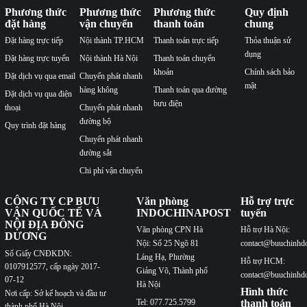
Phương thức
Phương thức
Phương thức
Quy định
đặt hàng
vận chuyển
thanh toán
chung
Đặt hàng trực tiếp
Nội thành TP.HCM
Thanh toán trực tiếp
Thỏa thuận sử
dụng
Đặt hàng trực tuyến
Nội thành Hà Nội
Thanh toán chuyển
khoản
Chính sách bảo
Đặt dịch vụ qua email
Chuyển phát nhanh
mật
hàng không
Thanh toán qua đường
Đặt dịch vụ qua điện
bưu điện
thoại
Chuyển phát nhanh
đường bộ
Quy trình đặt hàng
Chuyển phát nhanh
đường sắt
Chi phí vận chuyển
CÔNG TY CP BƯU
Văn phòng
Hỗ trợ trực
VẬN QUỐC TẾ VÀ
INDOCHINAPOST
tuyến
NỘI ĐỊA ĐÔNG
Văn phòng CPN Hà
Hỗ trợ Hà Nội:
DƯƠNG
Nội: Số 25 Ngõ 81
contact@buuchinhd
Số Giấy CNĐKDN:
Láng Hạ, Phường
Hỗ trợ HCM:
0107912577, cấp ngày 2017-
Giảng Võ, Thành phố
contact@buuchinhd
07-12
Hà Nội
Hình thức
Nơi cấp: Sở kế hoạch và đầu tư
Tel: 077.725.5799
thanh toán
thành phố Hà Nội