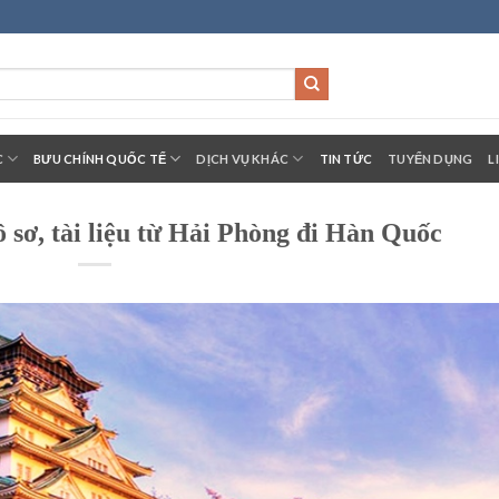
C
BƯU CHÍNH QUỐC TẾ
DỊCH VỤ KHÁC
TIN TỨC
TUYỂN DỤNG
L
sơ, tài liệu từ Hải Phòng đi Hàn Quốc