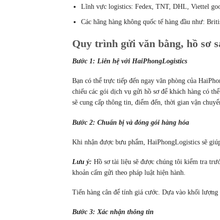
Lĩnh vực logistics: Fedex, TNT, DHL, Viettel go
Các hãng hàng không quốc tế hàng đầu như: Briti
Quy trình gửi văn bằng, hồ sơ
Bước 1: Liên hệ với HaiPhongLogistics
Bạn có thể trực tiếp đến ngay văn phòng của HaiPho
chiếu các gói dịch vụ gửi hồ sơ để khách hàng có th
sẽ cung cấp thông tin, điểm đến, thời gian vận ch
Bước 2: Chuẩn bị và đóng gói hàng hóa
Khi nhận được bưu phẩm, HaiPhongLogistics sẽ giúp
Lưu ý:
Hồ sơ tài liệu sẽ được chúng tôi kiểm tra tr
khoản cấm gửi theo pháp luật hiện hành.
Tiến hàng cân để tính giá cước. Dựa vào khối lượng
Bước 3: Xác nhận thông tin