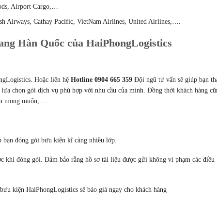
ods, Airport Cargo,…
sh Airways, Cathay Pacific, VietNam Airlines, United Airlines,….
 sang Hàn Quốc của HaiPhongLogistics
ngLogistics. Hoặc liên hệ
Hotline 0904 665 359
Đội ngũ tư vấn sẽ giúp bạn t
ể lựa chọn gói dịch vụ phù hợp với nhu cầu của mình. Đồng thời khách hàng c
uyển mong muốn,….
 bạn đóng gói bưu kiện kĩ càng nhiều lớp.
ước khi đóng gói. Đảm bảo rằng hồ sơ tài liệu được gửi không vi phạm các điều
 bưu kiện HaiPhongLogistics sẽ báo giá ngay cho khách hàng