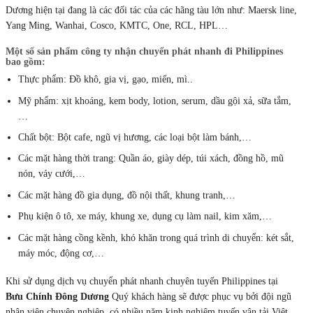
Dương hiện tại đang là các đối tác của các hãng tàu lớn như: Maersk line,
Yang Ming, Wanhai, Cosco, KMTC, One, RCL, HPL…
Một số sản phẩm công ty nhận chuyển phát nhanh đi Philippines
bao gồm:
Thực phẩm: Đồ khô, gia vị, gạo, miến, mì..
Mỹ phẩm: xịt khoáng, kem body, lotion, serum, dầu gội xả, sữa tắm,
…
Chất bột: Bột cafe, ngũ vị hương, các loại bột làm bánh,…
Các mặt hàng thời trang: Quần áo, giày dép, túi xách, đồng hồ, mũ
nón, váy cưới,…
Các mặt hàng đồ gia dụng, đồ nội thất, khung tranh,…
Phụ kiện ô tô, xe máy, khung xe, dụng cụ làm nail, kim xăm,…
Các mặt hàng cồng kềnh, khó khăn trong quá trình di chuyển: két sắt,
máy móc, động cơ,…
Khi sử dụng dịch vụ chuyển phát nhanh chuyên tuyến Philippines tại
Bưu Chính Đông Dương
Quý khách hàng sẽ được phục vụ bởi đội ngũ
nhân viên chuyên nghiệp, có nhiều năm kinh nghiệm tuyến vận tải Việt