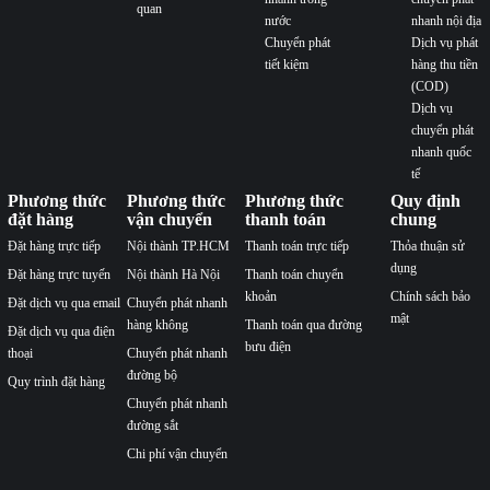
quan
nước
nhanh nội địa
Chuyển phát
Dịch vụ phát
tiết kiệm
hàng thu tiền
(COD)
Dịch vụ
chuyển phát
nhanh quốc
tế
Phương thức
Phương thức
Phương thức
Quy định
đặt hàng
vận chuyển
thanh toán
chung
Đặt hàng trực tiếp
Nội thành TP.HCM
Thanh toán trực tiếp
Thỏa thuận sử
dụng
Đặt hàng trực tuyến
Nội thành Hà Nội
Thanh toán chuyển
khoản
Chính sách bảo
Đặt dịch vụ qua email
Chuyển phát nhanh
mật
hàng không
Thanh toán qua đường
Đặt dịch vụ qua điện
bưu điện
thoại
Chuyển phát nhanh
đường bộ
Quy trình đặt hàng
Chuyển phát nhanh
đường sắt
Chi phí vận chuyển