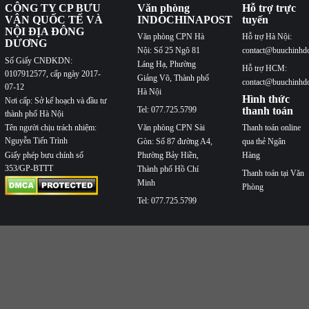
CÔNG TY CP BƯU
Văn phòng
Hỗ trợ trực
VẬN QUỐC TẾ VÀ
INDOCHINAPOST
tuyến
NỘI ĐỊA ĐÔNG
Văn phòng CPN Hà
Hỗ trợ Hà Nội:
DƯƠNG
Nội: Số 25 Ngõ 81
contact@buuchinhd
Số Giấy CNĐKDN:
Láng Hạ, Phường
Hỗ trợ HCM:
0107912577, cấp ngày 2017-
Giảng Võ, Thành phố
contact@buuchinhd
07-12
Hà Nội
Hình thức
Nơi cấp: Sở kế hoạch và đầu tư
Tel: 077.725.5799
thanh toán
thành phố Hà Nội
Văn phòng CPN Sài
Thanh toán online
Tên người chịu trách nhiệm:
Nguyễn Tiến Trình
Gòn: Số 87 đường A4,
qua thẻ Ngân
Phường Bảy Hiền,
Hàng
Giấy phép bưu chính số
353/GP-BTTT
Thành phố Hồ Chí
Thanh toán tại Văn
Minh
Phòng
Tel: 077.725.5799