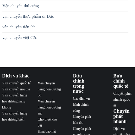
Vận chuyển thú cưng
vận chuyển thực phẩm đi Đức
vận chuyển tiện ích
vận chuyển việt đức
Dịch vụ khác
Bưu
Bưu
chính
chính
Vận chuyển quốc tế
Vận chuyển
trong
quốc tế
Vận chuyển nội địa
hàng hóa đường
nước
Chuyển phát
Vận chuyển hàng
bộ
Các dịch vụ
nhanh quốc
hóa đường hàng
Vận chuyển
hành chính
tế
không
hàng hóa đường
công
Chuyển
Vận chuyển hàng
sắt
phát
Chuyển phát
hóa đường biển
Cho thuê kho
nhanh
hỏa tốc
bãi
Chuyển phát
Dịch vụ
Khai báo hải
nhanh trong
chuyển phát