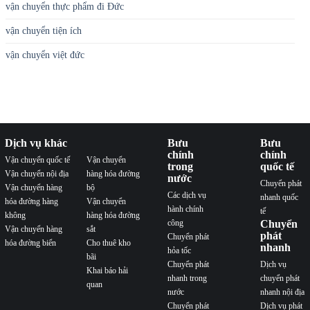
vận chuyển thực phẩm đi Đức
vận chuyển tiện ích
vận chuyển việt đức
Dịch vụ khác
Bưu
Bưu
chính
chính
Vận chuyển quốc tế
Vận chuyển
trong
quốc tế
Vận chuyển nội địa
hàng hóa đường
nước
Chuyển phát
Vận chuyển hàng
bộ
Các dịch vụ
nhanh quốc
hóa đường hàng
Vận chuyển
hành chính
tế
không
hàng hóa đường
công
Chuyển
Vận chuyển hàng
sắt
phát
Chuyển phát
hóa đường biển
Cho thuê kho
nhanh
hỏa tốc
bãi
Chuyển phát
Dịch vụ
Khai báo hải
nhanh trong
chuyển phát
quan
nước
nhanh nội địa
Chuyển phát
Dịch vụ phát