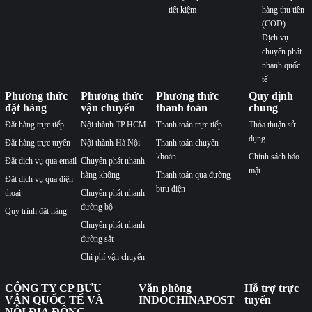
tiết kiệm
hàng thu tiền
(COD)
Dịch vụ
chuyển phát
nhanh quốc
tế
Phương thức
Phương thức
Phương thức
Quy định
đặt hàng
vận chuyển
thanh toán
chung
Đặt hàng trực tiếp
Nội thành TP.HCM
Thanh toán trực tiếp
Thỏa thuận sử
dụng
Đặt hàng trực tuyến
Nội thành Hà Nội
Thanh toán chuyển
khoản
Chính sách bảo
Đặt dịch vụ qua email
Chuyển phát nhanh
mật
hàng không
Thanh toán qua đường
Đặt dịch vụ qua điện
bưu điện
thoại
Chuyển phát nhanh
đường bộ
Quy trình đặt hàng
Chuyển phát nhanh
đường sắt
Chi phí vận chuyển
CÔNG TY CP BƯU
Văn phòng
Hỗ trợ trực
VẬN QUỐC TẾ VÀ
INDOCHINAPOST
tuyến
NỘI ĐỊA ĐÔNG