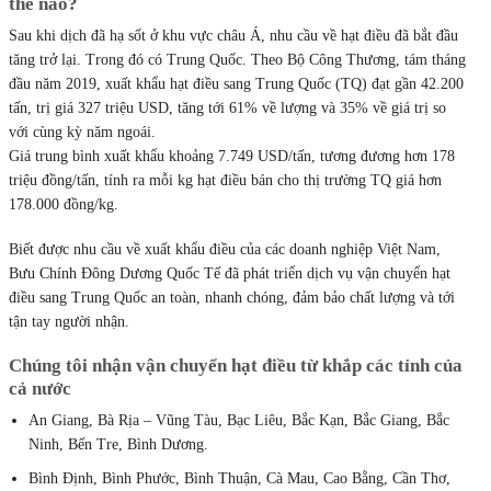
thế nào?
Sau khi dịch đã hạ sốt ở khu vực châu Á, nhu cầu về hạt điều đã bắt đầu
tăng trở lại. Trong đó có Trung Quốc. Theo Bộ Công Thương, tám tháng
đầu năm 2019, xuất khẩu hạt điều sang Trung Quốc (TQ) đạt gần 42.200
tấn, trị giá 327 triệu USD, tăng tới 61% về lượng và 35% về giá trị so
với cùng kỳ năm ngoái.
Giá trung bình xuất khẩu khoảng 7.749 USD/tấn, tương đương hơn 178
triệu đồng/tấn, tính ra mỗi kg hạt điều bán cho thị trường TQ giá hơn
178.000 đồng/kg.
Biết được nhu cầu về xuất khẩu điều của các doanh nghiệp Việt Nam,
Bưu Chính Đông Dương Quốc Tế đã phát triển dịch vụ vận chuyển hạt
điều sang Trung Quốc an toàn, nhanh chóng, đảm bảo chất lượng và tới
tận tay người nhận.
Chúng tôi nhận vận chuyển hạt điều từ khắp các tỉnh của
cả nước
An Giang, Bà Rịa – Vũng Tàu, Bạc Liêu, Bắc Kạn, Bắc Giang, Bắc
Ninh, Bến Tre, Bình Dương.
Bình Định, Bình Phước, Bình Thuận, Cà Mau, Cao Bằng, Cần Thơ,