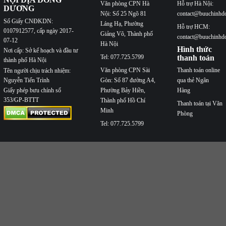
Văn phòng CPN Hà
Hỗ trợ Hà Nội:
DƯƠNG
Nội: Số 25 Ngõ 81
contact@buuchinhd
Số Giấy CNĐKDN:
Láng Hạ, Phường
Hỗ trợ HCM:
0107912577, cấp ngày 2017-
Giảng Võ, Thành phố
contact@buuchinhd
07-12
Hà Nội
Hình thức
Nơi cấp: Sở kế hoạch và đầu tư
Tel: 077.725.5799
thanh toán
thành phố Hà Nội
Văn phòng CPN Sài
Thanh toán online
Tên người chịu trách nhiệm:
Nguyễn Tiến Trình
Gòn: Số 87 đường A4,
qua thẻ Ngân
Phường Bảy Hiền,
Hàng
Giấy phép bưu chính số
353/GP-BTTT
Thành phố Hồ Chí
Thanh toán tại Văn
Minh
Phòng
Tel: 077.725.5799