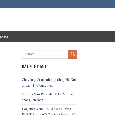
IÊN HỆ
BÀI VIẾT MỚI
Chuyển phát nhanh hợp đồng Hà Nội
đi Cần Thơ đúng hẹn
Gửi lụa Vạn Phúc đi TP.HCM nhanh
chóng, an toàn
Logistics Xanh Là Gì? Xu Hướng
Phát Triển Bền Vững Của Ngành Vận