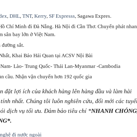
dex
,
DHL
,
TNT
,
Kerry
,
SF Expresss
, Sagawa Expres.
Hồ Chí Minh đi Đà Nẵng. Hà Nội đi Cần Thơ. Chuyển phát nha
m sân bay lớn ở Việt Nam.
 đường sắt.
 Nhất, Khai Báo Hải Quan tại ACSV Nội Bài
t Nam- Lào- Trung Quốc- Thái Lan-Myanmar -Cambodia
àn cầu. Nhận vận chuyển hơn 192 quốc gia
n đặt lợi ích của khách hàng lên hàng đầu và làm hài
 tính nhất. Chúng tôi luôn nghiên cứu, đổi mới các tuyế
i dịch vụ tối ưu. Đảm bảo tiêu chí *
NHANH CHÓNG
NG*.
nghệ đi nước ngoài