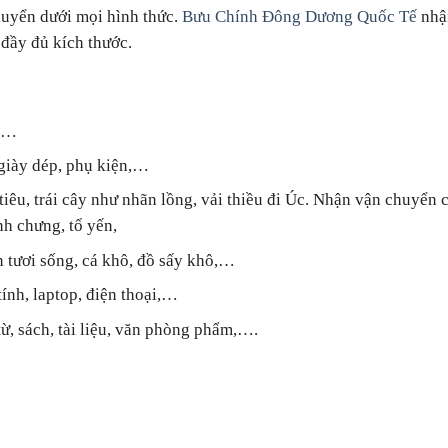
uyển dưới mọi hình thức.
Bưu Chính Đông Dương Quốc Tế
nhậ
 đầy đủ kích thước.
ỡ,…
 giày dép, phụ kiện,…
tiêu, trái cây như nhãn lồng, vải thiều đi Úc. Nhận vận chuyển 
nh chưng, tổ yến,
n tươi sống, cá khô, đồ sấy khô,…
tính, laptop, điện thoại,…
ừ, sách, tài liệu, văn phòng phẩm,….