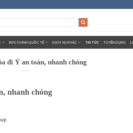
C
BƯU CHÍNH QUỐC TẾ
DỊCH VỤ KHÁC
TIN TỨC
TUYỂN DỤNG
L
a đi Ý an toàn, nhanh chóng
àn, nhanh chóng
hạp