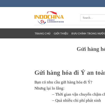
Skip
to
content
TRANG CHỦ
GIỚI THIỆU
BƯU CHÍNH TRONG NƯỚ
Gửi hàng hó
Gửi hàng hóa đi Ý an to
Bạn có nhu cầu gửi hàng hóa đi Ý?
Nhưng lại lo lắng:
– Thời gian vận chuyển chậm c
– Quá nhiều chi phí phát sinh