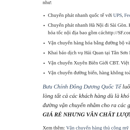
như:
Chuyển phát nhanh quốc tế với
UPS
,
Fe
Chuyển phát nhanh Hà Nội đi Sài Gòn. 
hỏa tốc nội địa bao gồm cáchttp://SF.co
Vận chuyển hàng hóa bằng đường bộ và
Khai báo dịch vụ Hải Quan tại Tân Sơn
Vận chuyển Xuyên Biên Giới CBT. Việ
Vận chuyển đường biển, hàng không to
Bưu Chính Đông Dương Quốc Tế
luô
lòng tất cả các khách hàng dù là khó
đường vận chuyển nhằm cho ra các gó
GIÁ RẺ NHƯNG VẪN CHẤT LƯỢ
Xem thêm:
Vận chuyển hàng thủ công mỹ 