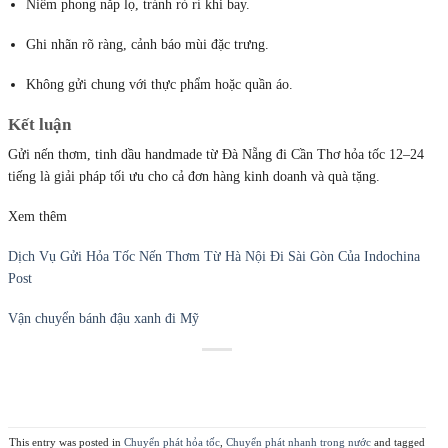
Niêm phong nắp lọ, tránh rò rỉ khi bay.
Ghi nhãn rõ ràng, cảnh báo mùi đặc trưng.
Không gửi chung với thực phẩm hoặc quần áo.
Kết luận
Gửi nến thơm, tinh dầu handmade từ Đà Nẵng đi Cần Thơ hỏa tốc 12–24
tiếng là giải pháp tối ưu cho cả đơn hàng kinh doanh và quà tặng.
Xem thêm
Dịch Vụ Gửi Hỏa Tốc Nến Thơm Từ Hà Nội Đi Sài Gòn Của Indochina
Post
Vận chuyển bánh đậu xanh đi Mỹ
This entry was posted in
Chuyển phát hỏa tốc
,
Chuyển phát nhanh trong nước
and tagged