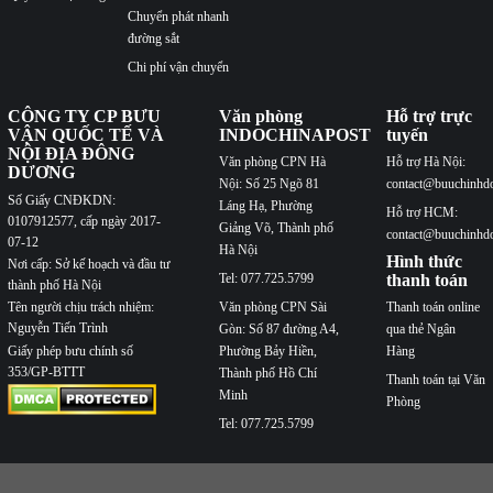
Chuyển phát nhanh
đường sắt
Chi phí vận chuyển
CÔNG TY CP BƯU
Văn phòng
Hỗ trợ trực
VẬN QUỐC TẾ VÀ
INDOCHINAPOST
tuyến
NỘI ĐỊA ĐÔNG
Văn phòng CPN Hà
Hỗ trợ Hà Nội:
DƯƠNG
Nội: Số 25 Ngõ 81
contact@buuchinhd
Số Giấy CNĐKDN:
Láng Hạ, Phường
Hỗ trợ HCM:
0107912577, cấp ngày 2017-
Giảng Võ, Thành phố
contact@buuchinhd
07-12
Hà Nội
Hình thức
Nơi cấp: Sở kế hoạch và đầu tư
Tel: 077.725.5799
thanh toán
thành phố Hà Nội
Văn phòng CPN Sài
Thanh toán online
Tên người chịu trách nhiệm:
Nguyễn Tiến Trình
Gòn: Số 87 đường A4,
qua thẻ Ngân
Phường Bảy Hiền,
Hàng
Giấy phép bưu chính số
353/GP-BTTT
Thành phố Hồ Chí
Thanh toán tại Văn
Minh
Phòng
Tel: 077.725.5799