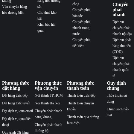
không
hàng hóa đường
công
Chuyển
Vận chuyển hàng
sắt
phát
Chuyển phát
hóa đường biển
Cho thuê kho
nhanh
hỏa tốc
bãi
Chuyển phát
Dịch vụ
Khai báo hải
nhanh trong
chuyển phát
quan
nước
nhanh nội địa
Chuyển phát
Dịch vụ phát
tiết kiệm
hàng thu tiền
(COD)
Dịch vụ
chuyển phát
nhanh quốc
tế
Phương thức
Phương thức
Phương thức
Quy định
đặt hàng
vận chuyển
thanh toán
chung
Đặt hàng trực tiếp
Nội thành TP.HCM
Thanh toán trực tiếp
Thỏa thuận sử
dụng
Đặt hàng trực tuyến
Nội thành Hà Nội
Thanh toán chuyển
khoản
Chính sách bảo
Đặt dịch vụ qua email
Chuyển phát nhanh
mật
hàng không
Thanh toán qua đường
Đặt dịch vụ qua điện
bưu điện
thoại
Chuyển phát nhanh
đường bộ
Quy trình đặt hàng