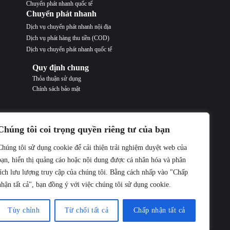
Chuyển phát nhanh quốc tế
Chuyển phát nhanh
Dịch vụ chuyển phát nhanh nội địa
Dịch vụ phát hàng thu tiền (COD)
Dịch vụ chuyển phát nhanh quốc tế
Quy định chung
Thỏa thuận sử dụng
Chính sách bảo mật
Chúng tôi coi trọng quyền riêng tư của bạn
Chúng tôi sử dụng cookie để cải thiện trải nghiệm duyệt web của
Hỗ trợ trực tuyến
bạn, hiển thị quảng cáo hoặc nội dung được cá nhân hóa và phân
Hỗ trợ Hà Nội: contact@buuchinhdongduong.com
tích lưu lượng truy cập của chúng tôi. Bằng cách nhấp vào "Chấp
Hỗ trợ HCM: contact@buuchinhdongduong.com
nhận tất cả", bạn đồng ý với việc chúng tôi sử dụng cookie.
Hình thức thanh toán
Thanh toán online qua thẻ Ngân Hàng
Tùy chỉnh
Từ chối tất cả
Chấp nhận tất cả
Thanh toán tại Văn Phòng