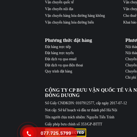
Vận chuyển quốc tế
Vận chuy
Vận chuyển nội địa
Vận chuy
Vận chuyển hàng hóa đường hàng không
Cho thuê
Vận chuyển hàng hóa đường biển
Khai báo
Phương thức đặt hàng
Phươ
Đặt hàng trực tiếp
Nội th
Đặt hàng trực tuyến
Nội thà
Đặt dịch vụ qua email
Chuyển 
Đặt dịch vụ qua điện thoại
Chuyển 
Quy trình đặt hàng
Chuyển 
Chi phí
CÔNG TY CP BƯU VẬN QUỐC TẾ VÀ N
ĐÔNG DƯƠNG
Số Giấy CNĐKDN: 0107912577, cấp ngày 2017-07-12
Nơi cấp: Sở kế hoạch và đầu tư thành phố Hà Nội
Tên người chịu trách nhiệm: Nguyễn Tiến Trình
Giấy phép bưu chính số 353/GP-BTTT
077.725.5799