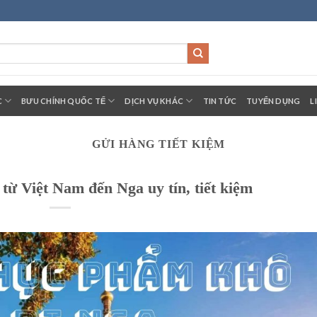
C
BƯU CHÍNH QUỐC TẾ
DỊCH VỤ KHÁC
TIN TỨC
TUYỂN DỤNG
L
GỬI HÀNG TIẾT KIỆM
từ Việt Nam đến Nga uy tín, tiết kiệm