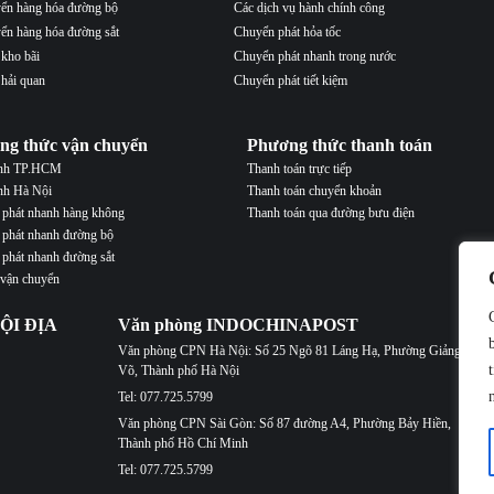
ển hàng hóa đường bộ
Các dịch vụ hành chính công
ển hàng hóa đường sắt
Chuyển phát hỏa tốc
 kho bãi
Chuyển phát nhanh trong nước
 hải quan
Chuyển phát tiết kiệm
ng thức vận chuyển
Phương thức thanh toán
ành TP.HCM
Thanh toán trực tiếp
nh Hà Nội
Thanh toán chuyển khoản
phát nhanh hàng không
Thanh toán qua đường bưu điện
phát nhanh đường bộ
phát nhanh đường sắt
 vận chuyển
ỘI ĐỊA
Văn phòng INDOCHINAPOST
Văn phòng CPN Hà Nội: Số 25 Ngõ 81 Láng Hạ, Phường Giảng
Võ, Thành phố Hà Nội
Tel: 077.725.5799
Văn phòng CPN Sài Gòn: Số 87 đường A4, Phường Bảy Hiền,
Thành phố Hồ Chí Minh
Tel: 077.725.5799