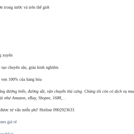
ớn trong nước và trên thế giới
ng xuyên
 tạo chuyên sâu, giàu kinh nghiệm.
n vẹn 100% của hàng hóa
ằng đường biển, đường sắt, vận chuyển thú cưng. Chúng tôi còn có dịch vụ mu
oài như Amazon, eBay, Shopee, 1688,…
 được tư vấn miễn phí! Hotline 0902923633.
nes giá rẻ