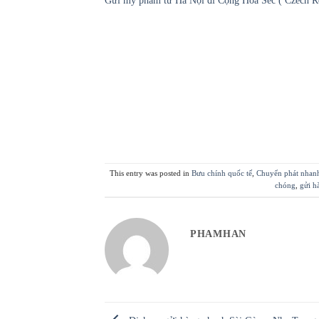
Gửi mỹ phẩm từ Hà Nội đi Cộng Hòa Séc ( Czech R
This entry was posted in
Bưu chính quốc tế
,
Chuyển phát nhanh
chóng
,
gửi h
PHAMHAN