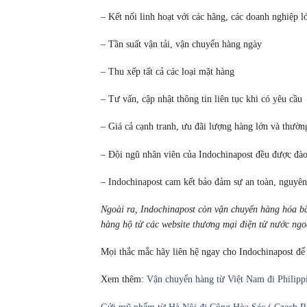
– Kết nối linh hoạt với các hãng, các doanh nghiệp l
– Tần suất vận tải, vận chuyển hàng ngày
– Thu xếp tất cả các loại mặt hàng
– Tư vấn, cập nhật thông tin liên tục khi có yêu cầu
– Giá cả cạnh tranh, ưu đãi lượng hàng lớn và thườ
– Đội ngũ nhân viên của Indochinapost đều được đào
– Indochinapost cam kết bảo đảm sự an toàn, nguyê
Ngoài ra, Indochinapost còn vận chuyển hàng hóa b
hàng hộ từ các website thương mại điện tử nước ng
Mọi thắc mắc hãy liên hệ ngay cho Indochinapost để
Xem thêm:
Vận chuyển hàng từ Việt Nam đi Philippi