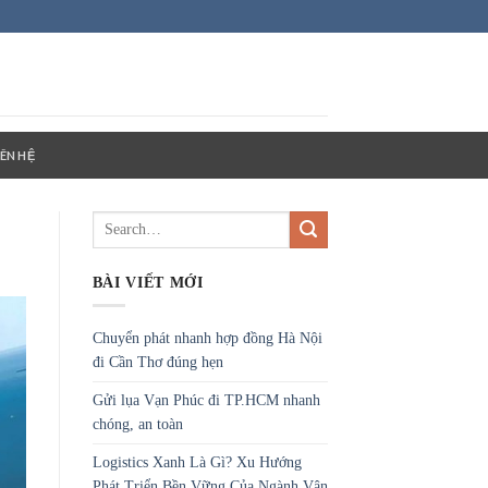
IÊN HỆ
BÀI VIẾT MỚI
Chuyển phát nhanh hợp đồng Hà Nội
đi Cần Thơ đúng hẹn
Gửi lụa Vạn Phúc đi TP.HCM nhanh
chóng, an toàn
Logistics Xanh Là Gì? Xu Hướng
Phát Triển Bền Vững Của Ngành Vận