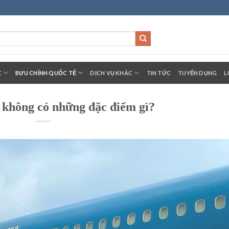
C
BƯU CHÍNH QUỐC TẾ
DỊCH VỤ KHÁC
TIN TỨC
TUYỂN DỤNG
L
 không có những đặc điểm gì?