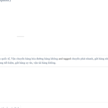
epublic)
 quốc tế
,
Vận chuyển hàng hóa đường hàng không
and tagged
chuyển phát nhanh
,
gửi hàng n
àng tiết kiệm
,
gửi hàng uy tín
,
vận tải hàng không
.