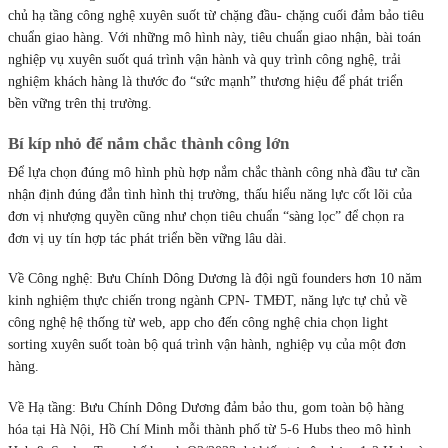
chủ hạ tầng công nghệ xuyên suốt từ chặng đầu- chặng cuối đảm bảo tiêu
chuẩn giao hàng. Với những mô hình này, tiêu chuẩn giao nhận, bài toán
nghiệp vụ xuyên suốt quá trình vận hành và quy trình công nghệ, trải
nghiệm khách hàng là thước đo “sức mạnh” thương hiệu để phát triển
bền vững trên thị trường.
Bí kíp nhỏ để nắm chắc thành công lớn
Để lựa chọn đúng mô hình phù hợp nắm chắc thành công nhà đầu tư cần
nhận định đúng đắn tình hình thị trường, thấu hiểu năng lực cốt lõi của
đơn vị nhượng quyền cũng như chọn tiêu chuẩn “sàng lọc” để chọn ra
đơn vị uy tín hợp tác phát triển bền vững lâu dài.
Về Công nghệ: Bưu Chính Dông Dương là đội ngũ founders hơn 10 năm
kinh nghiệm thực chiến trong ngành CPN- TMĐT, năng lực tự chủ về
công nghệ hệ thống từ web, app cho đến công nghệ chia chọn light
sorting xuyên suốt toàn bộ quá trình vận hành, nghiệp vụ của một đơn
hàng.
Về Hạ tầng: Bưu Chính Dông Dương đảm bảo thu, gom toàn bộ hàng
hóa tại Hà Nội, Hồ Chí Minh mỗi thành phố từ 5-6 Hubs theo mô hình