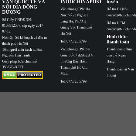
VẬN QUỐC TẾ VÀ
INDOCHINAPOST
tuyến
NỘI ĐỊA ĐÔNG
Văn phòng CPN Hà
Hỗ trợ Hà Nội:
DƯƠNG
Nội: Số 25 Ngõ 81
contact@buuchinhd
Số Giấy CNĐKDN:
Láng Hạ, Phường
Hỗ trợ HCM:
0107912577, cấp ngày 2017-
Giảng Võ, Thành phố
contact@buuchinhd
07-12
Hà Nội
Hình thức
Nơi cấp: Sở kế hoạch và đầu tư
Tel: 077.725.5799
thanh toán
thành phố Hà Nội
Văn phòng CPN Sài
Thanh toán online
Tên người chịu trách nhiệm:
Nguyễn Tiến Trình
Gòn: Số 87 đường A4,
qua thẻ Ngân
Phường Bảy Hiền,
Hàng
Giấy phép bưu chính số
353/GP-BTTT
Thành phố Hồ Chí
Thanh toán tại Văn
Minh
Phòng
Tel: 077.725.5799