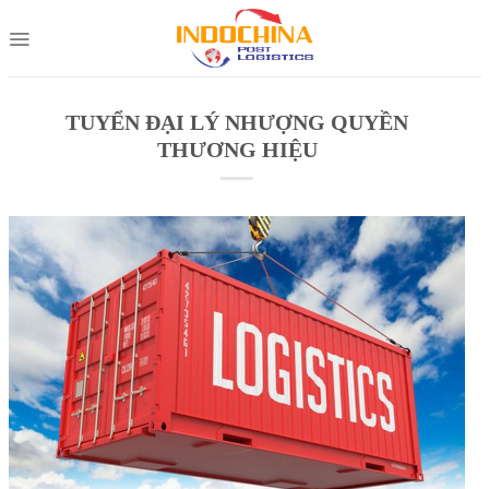
Skip
to
content
TUYỂN ĐẠI LÝ NHƯỢNG QUYỀN
THƯƠNG HIỆU