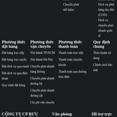
Chuyển phát
Dịch vụ phát
tiết kiệm
hàng thu tiền
(COD)
Dịch vụ
chuyển phát
nhanh quốc
tế
Phương thức
Phương thức
Phương thức
Quy định
đặt hàng
vận chuyển
thanh toán
chung
Đặt hàng trực tiếp
Nội thành TP.HCM
Thanh toán trực tiếp
Thỏa thuận sử
dụng
Đặt hàng trực tuyến
Nội thành Hà Nội
Thanh toán chuyển
khoản
Chính sách bảo
Đặt dịch vụ qua email
Chuyển phát nhanh
mật
hàng không
Thanh toán qua đường
Đặt dịch vụ qua điện
bưu điện
thoại
Chuyển phát nhanh
đường bộ
Quy trình đặt hàng
Chuyển phát nhanh
đường sắt
Chi phí vận chuyển
CÔNG TY CP BƯU
Văn phòng
Hỗ trợ trực