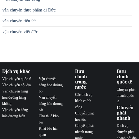
vận chuyển thực phẩm đi Đức
vận chuyển tiện ích
vận chuyển việt đức
Dịch vụ khác
Bưu
Bưu
chính
chính
Vận chuyển quốc tế
Vận chuyển
trong
quốc tế
Vận chuyển nội địa
hàng hóa đường
nước
Chuyển phát
Vận chuyển hàng
bộ
Các dịch vụ
nhanh quốc
hóa đường hàng
Vận chuyển
hành chính
tế
không
hàng hóa đường
công
Chuyển
Vận chuyển hàng
sắt
phát
Chuyển phát
hóa đường biển
Cho thuê kho
nhanh
hỏa tốc
bãi
Chuyển phát
Dịch vụ
Khai báo hải
nhanh trong
chuyển phát
quan
nước
nhanh nội địa