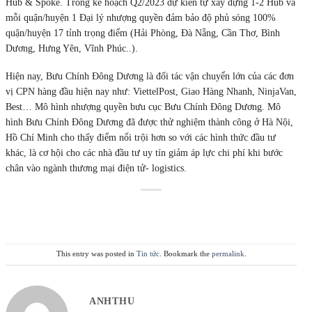
Hub & Spoke. Trong kế hoạch Q2/2023 dự kiến tự xây dựng 1-2 Hub và
mỗi quận/huyện 1 Đại lý nhượng quyền đảm bảo độ phủ sóng 100%
quận/huyện 17 tỉnh trọng điểm (Hải Phòng, Đà Nẵng, Cần Thơ, Bình
Dương, Hưng Yên, Vĩnh Phúc..).
Hiện nay, Bưu Chính Đông Dương là đối tác vận chuyển lớn của các đơn
vị CPN hàng đầu hiện nay như: ViettelPost, Giao Hàng Nhanh, NinjaVan,
Best… Mô hình nhượng quyền bưu cục Bưu Chính Đông Dương. Mô
hình Bưu Chính Đông Dương đã được thử nghiệm thành công ở Hà Nội,
Hồ Chí Minh cho thấy điểm nổi trội hơn so với các hình thức đầu tư
khác, là cơ hội cho các nhà đầu tư uy tín giảm áp lực chi phí khi bước
chân vào ngành thương mại điện tử- logistics.
This entry was posted in
Tin tức
. Bookmark the
permalink
.
ANHTHU