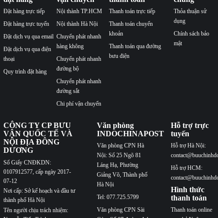
Đặt hàng trực tiếp
Nội thành TP.HCM
Thanh toán trực tiếp
Thỏa thuận sử
dụng
Đặt hàng trực tuyến
Nội thành Hà Nội
Thanh toán chuyển
khoản
Chính sách bảo
Đặt dịch vụ qua email
Chuyển phát nhanh
mật
hàng không
Thanh toán qua đường
Đặt dịch vụ qua điện
bưu điện
thoại
Chuyển phát nhanh
đường bộ
Quy trình đặt hàng
Chuyển phát nhanh
đường sắt
Chi phí vận chuyển
CÔNG TY CP BƯU
Văn phòng
Hỗ trợ trực
VẬN QUỐC TẾ VÀ
INDOCHINAPOST
tuyến
NỘI ĐỊA ĐÔNG
Văn phòng CPN Hà
Hỗ trợ Hà Nội:
DƯƠNG
Nội: Số 25 Ngõ 81
contact@buuchinhd
Số Giấy CNĐKDN:
Láng Hạ, Phường
Hỗ trợ HCM:
0107912577, cấp ngày 2017-
Giảng Võ, Thành phố
contact@buuchinhd
07-12
Hà Nội
Hình thức
Nơi cấp: Sở kế hoạch và đầu tư
Tel: 077.725.5799
thanh toán
thành phố Hà Nội
Văn phòng CPN Sài
Thanh toán online
Tên người chịu trách nhiệm: