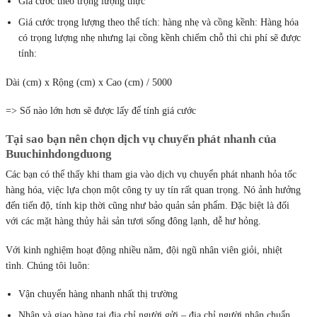
Giá cước theo trọng lượng thực
Giá cước trọng lượng theo thể tích: hàng nhẹ và cồng kềnh: Hàng hóa
có trọng lượng nhẹ nhưng lại cồng kềnh chiếm chỗ thì chi phí sẽ được
tính:
Dài (cm) x Rộng (cm) x Cao (cm) / 5000
=> Số nào lớn hơn sẽ được lấy để tính giá cước
Tại sao bạn nên chọn dịch vụ chuyển phát nhanh của
Buuchinhdongduong
Các bạn có thể thấy khi tham gia vào dịch vụ chuyển phát nhanh hỏa tốc
hàng hóa, việc lựa chọn một công ty uy tín rất quan trọng. Nó ảnh hưởng
đến tiến độ, tính kịp thời cũng như bảo quản sản phẩm. Đặc biệt là đối
với các mặt hàng thủy hải sản tươi sống đông lạnh, dễ hư hỏng.
Với kinh nghiệm hoạt động nhiều năm, đội ngũ nhân viên giỏi, nhiệt
tình. Chúng tôi luôn:
Vận chuyển hàng nhanh nhất thị trường
Nhận và giao hàng tại địa chỉ người gửi – địa chỉ người nhận chuẩn