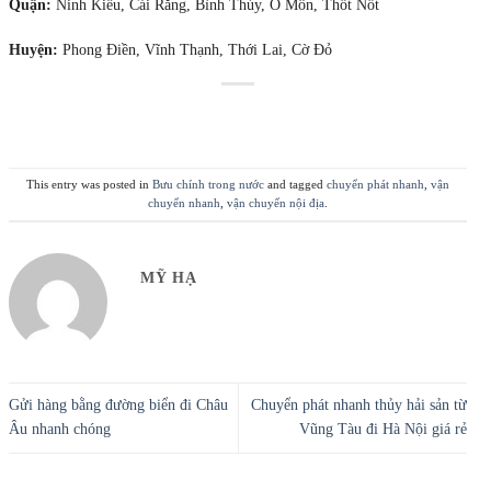
Quận:
Ninh Kiều, Cái Răng, Bình Thủy, Ô Môn, Thốt Nốt
Huyện:
Phong Điền, Vĩnh Thạnh, Thới Lai, Cờ Đỏ
This entry was posted in
Bưu chính trong nước
and tagged
chuyển phát nhanh
,
vận
chuyển nhanh
,
vận chuyển nội địa
.
MỸ HẠ
Gửi hàng bằng đường biển đi Châu
Chuyển phát nhanh thủy hải sản từ
Âu nhanh chóng
Vũng Tàu đi Hà Nội giá rẻ