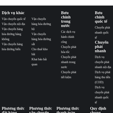
Dịch vụ khác
Bưu
Bưu
chính
chính
Vận chuyển quốc tế
Vận chuyển
trong
quốc tế
Vận chuyển nội địa
hàng hóa đường
nước
Chuyển phát
Vận chuyển hàng
bộ
Các dịch vụ
nhanh quốc
hóa đường hàng
Vận chuyển
hành chính
tế
không
hàng hóa đường
công
Chuyển
Vận chuyển hàng
sắt
phát
Chuyển phát
hóa đường biển
Cho thuê kho
nhanh
hỏa tốc
bãi
Chuyển phát
Dịch vụ
Khai báo hải
nhanh trong
chuyển phát
quan
nước
nhanh nội địa
Chuyển phát
Dịch vụ phát
tiết kiệm
hàng thu tiền
(COD)
Dịch vụ
chuyển phát
nhanh quốc
tế
Phương thức
Phương thức
Phương thức
Quy định
đặt hàng
vận chuyển
thanh toán
chung