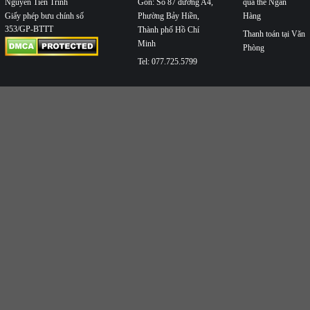
Nguyễn Tiến Trình
Gòn: Số 87 đường A4,
qua thẻ Ngân
Phường Bảy Hiền,
Hàng
Giấy phép bưu chính số
353/GP-BTTT
Thành phố Hồ Chí
Thanh toán tại Văn
Minh
Phòng
Tel: 077.725.5799