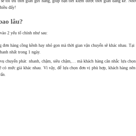
ẽ tối ưu thời gian gửi hàng, giúp bạn tiết kiệm được thời gian đáng kể. Nhờ
nhiều đấy!
bao lâu?
vào 2 yếu tố chính như sau:
 đơn hàng cồng kềnh hay nhỏ gọn mà thời gian vận chuyển sẽ khác nhau. Tại
nhanh nhất trong 1 ngày.
 vụ chuyển phát: nhanh, chậm, siêu chậm,… mà khách hàng cân nhắc lựa chọn
ẽ có mức giá khác nhau. Vì vậy, để lựa chọn đơn vị phù hợp, khách hàng nên 
vấn.