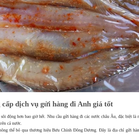
ấp dịch vụ gửi hàng đi Anh giá tốt
sôi động hơn bao giờ hết. Nhu cầu gửi hàng đi các nước châu Âu, đặc biệt là 
rên cả nước.
không thể bỏ qua thương hiệu Bưu Chính Đông Dương. Đây là địa chỉ gửi hàn