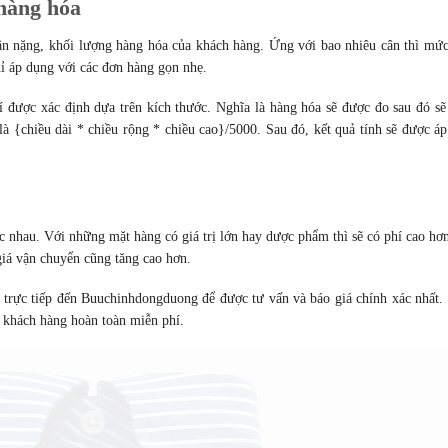
 hàng hóa
ân nặng, khối lượng hàng hóa của khách hàng. Ứng với bao nhiêu cân thì mức
hỉ áp dụng với các đơn hàng gọn nhẹ.
 được xác định dựa trên kích thước. Nghĩa là hàng hóa sẽ được đo sau đó sẽ
à {chiều dài * chiều rộng * chiều cao}/5000. Sau đó, kết quả tính sẽ được áp
c nhau. Với những mặt hàng có giá trị lớn hay dược phẩm thì sẽ có phí cao hơ
 giá vận chuyển cũng tăng cao hơn.
ệ trực tiếp đến Buuchinhdongduong để được tư vấn và báo giá chính xác nhất.
o khách hàng hoàn toàn miễn phí.