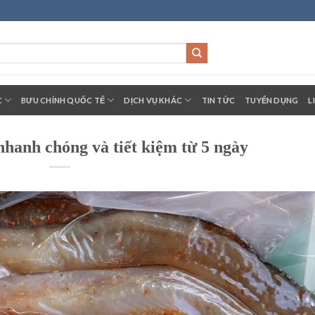
C
BƯU CHÍNH QUỐC TẾ
DỊCH VỤ KHÁC
TIN TỨC
TUYỂN DỤNG
L
hanh chóng và tiết kiệm từ 5 ngày