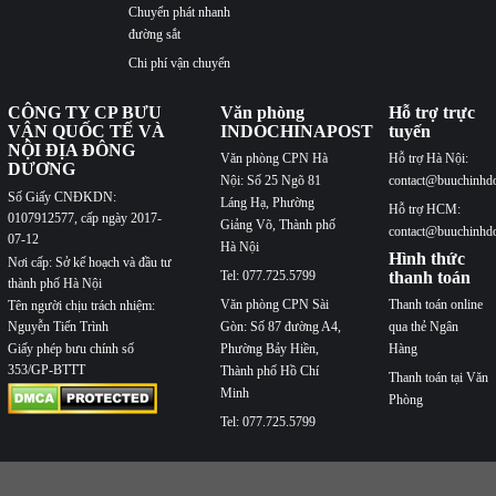
Chuyển phát nhanh
đường sắt
Chi phí vận chuyển
CÔNG TY CP BƯU
Văn phòng
Hỗ trợ trực
VẬN QUỐC TẾ VÀ
INDOCHINAPOST
tuyến
NỘI ĐỊA ĐÔNG
Văn phòng CPN Hà
Hỗ trợ Hà Nội:
DƯƠNG
Nội: Số 25 Ngõ 81
contact@buuchinhd
Số Giấy CNĐKDN:
Láng Hạ, Phường
Hỗ trợ HCM:
0107912577, cấp ngày 2017-
Giảng Võ, Thành phố
contact@buuchinhd
07-12
Hà Nội
Hình thức
Nơi cấp: Sở kế hoạch và đầu tư
Tel: 077.725.5799
thanh toán
thành phố Hà Nội
Văn phòng CPN Sài
Thanh toán online
Tên người chịu trách nhiệm:
Nguyễn Tiến Trình
Gòn: Số 87 đường A4,
qua thẻ Ngân
Phường Bảy Hiền,
Hàng
Giấy phép bưu chính số
353/GP-BTTT
Thành phố Hồ Chí
Thanh toán tại Văn
Minh
Phòng
Tel: 077.725.5799