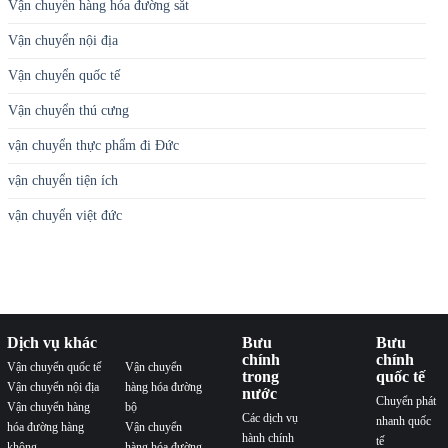
Vận chuyển hàng hóa đường sắt
Vận chuyển nội địa
Vận chuyển quốc tế
Vận chuyển thú cưng
vận chuyển thực phẩm đi Đức
vận chuyển tiện ích
vận chuyển việt đức
Dịch vụ khác
Bưu
Bưu
chính
chính
Vận chuyển quốc tế
Vận chuyển
trong
quốc tế
Vận chuyển nội địa
hàng hóa đường
nước
Chuyển phát
Vận chuyển hàng
bộ
Các dịch vụ
nhanh quốc
hóa đường hàng
Vận chuyển
hành chính
tế
không
hàng hóa đường