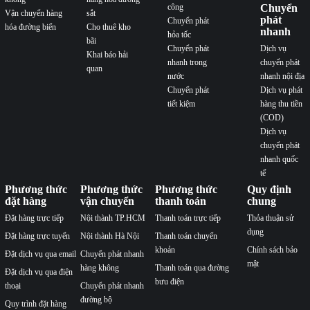
công
Chuyển
Vận chuyển hàng
sắt
phát
Chuyển phát
hóa đường biển
Cho thuê kho
nhanh
hỏa tốc
bãi
Chuyển phát
Dịch vụ
Khai báo hải
nhanh trong
chuyển phát
quan
nước
nhanh nội địa
Chuyển phát
Dịch vụ phát
tiết kiệm
hàng thu tiền
(COD)
Dịch vụ
chuyển phát
nhanh quốc
tế
Phương thức
Phương thức
Phương thức
Quy định
đặt hàng
vận chuyển
thanh toán
chung
Đặt hàng trực tiếp
Nội thành TP.HCM
Thanh toán trực tiếp
Thỏa thuận sử
dụng
Đặt hàng trực tuyến
Nội thành Hà Nội
Thanh toán chuyển
khoản
Chính sách bảo
Đặt dịch vụ qua email
Chuyển phát nhanh
mật
hàng không
Thanh toán qua đường
Đặt dịch vụ qua điện
bưu điện
thoại
Chuyển phát nhanh
đường bộ
Quy trình đặt hàng