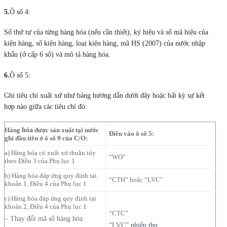
5.
Ô số 4:
Số thứ tự của từng hàng hóa (nếu cần thiết), ký hiệu và số mã hiệu của
kiện hàng, số kiện hàng, loại kiện hàng, mã HS (2007) của nước nhập
khẩu (ở cấp 6 số) và mô tả hàng hóa.
6.
Ô số 5:
Ghi tiêu chí xuất xứ như bảng hướng dẫn dưới đây hoặc bất kỳ sự kết
hợp nào giữa các tiêu chí đó:
hóa
Hàng
được sản xuất tại nước
Điền vào ô số 5:
ghi đầu tiên ở ô số 9 của C/O:
a) Hàng hóa có xuất xứ thuần túy
“WO”
theo Điều 3 của Phụ lục 1
b) Hàng hóa đáp ứng quy định tại
“CTH” hoặc “LVC”
khoản 1, Điều 4 của Phụ lục 1
c) Hàng hóa đáp ứng quy định tại
khoản 2, Điều 4 của Phụ lục 1
“CTC”
– Thay đổi mã số hàng hóa
“LVC”
phiếu thu