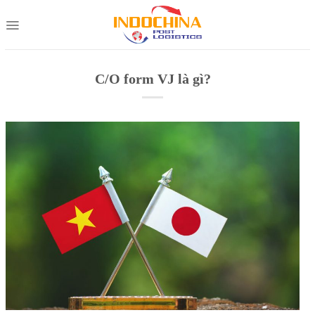
Skip
to
content
C/O form VJ là gì?