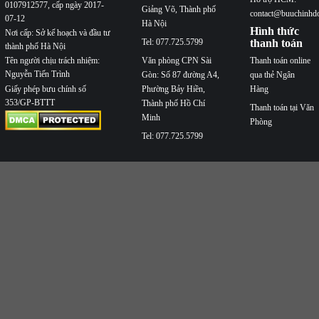
0107912577, cấp ngày 2017-
Giảng Võ, Thành phố
contact@buuchinhd
07-12
Hà Nội
Hình thức
Nơi cấp: Sở kế hoạch và đầu tư
Tel: 077.725.5799
thanh toán
thành phố Hà Nội
Văn phòng CPN Sài
Thanh toán online
Tên người chịu trách nhiệm:
Nguyễn Tiến Trình
Gòn: Số 87 đường A4,
qua thẻ Ngân
Phường Bảy Hiền,
Hàng
Giấy phép bưu chính số
353/GP-BTTT
Thành phố Hồ Chí
Thanh toán tại Văn
Minh
Phòng
Tel: 077.725.5799