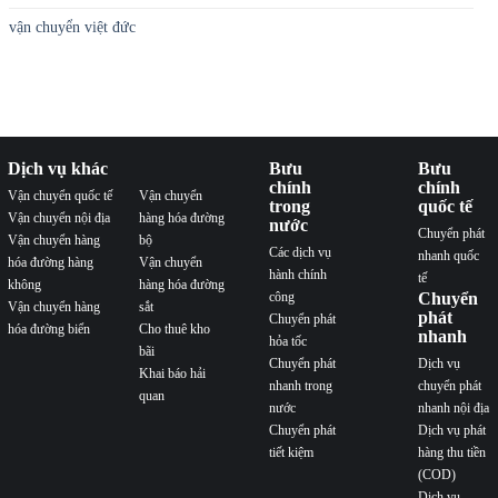
vận chuyển việt đức
Dịch vụ khác
Bưu
Bưu
chính
chính
Vận chuyển quốc tế
Vận chuyển
trong
quốc tế
Vận chuyển nội địa
hàng hóa đường
nước
Chuyển phát
Vận chuyển hàng
bộ
Các dịch vụ
nhanh quốc
hóa đường hàng
Vận chuyển
hành chính
tế
không
hàng hóa đường
công
Chuyển
Vận chuyển hàng
sắt
phát
Chuyển phát
hóa đường biển
Cho thuê kho
nhanh
hỏa tốc
bãi
Chuyển phát
Dịch vụ
Khai báo hải
nhanh trong
chuyển phát
quan
nước
nhanh nội địa
Chuyển phát
Dịch vụ phát
tiết kiệm
hàng thu tiền
(COD)
Dịch vụ