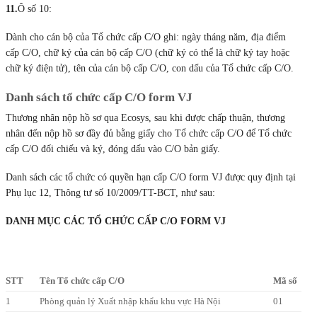
11.
Ô số 10:
Dành cho cán bộ của Tổ chức cấp C/O ghi: ngày tháng năm, địa điểm
cấp C/O, chữ ký của cán bộ cấp C/O (chữ ký có thể là chữ ký tay hoặc
chữ ký điện tử), tên của cán bộ cấp C/O, con dấu của Tổ chức cấp C/O.
Danh sách tổ chức cấp C/O form VJ
Thương nhân nộp hồ sơ qua Ecosys, sau khi được chấp thuận, thương
nhân đến nộp hồ sơ đầy đủ bằng giấy cho Tổ chức cấp C/O để Tổ chức
cấp C/O đối chiếu và ký, đóng dấu vào C/O bản giấy.
Danh sách các tổ chức có quyền hạn cấp C/O form VJ được quy định tại
Phụ lục 12, Thông tư số 10/2009/TT-BCT, như sau:
DANH MỤC CÁC TỔ CHỨC CẤP C/O FORM VJ
STT
Tên
Tổ chức cấp C/O
Mã số
1
Phòng quản lý Xuất nhập khẩu khu vực Hà Nội
01