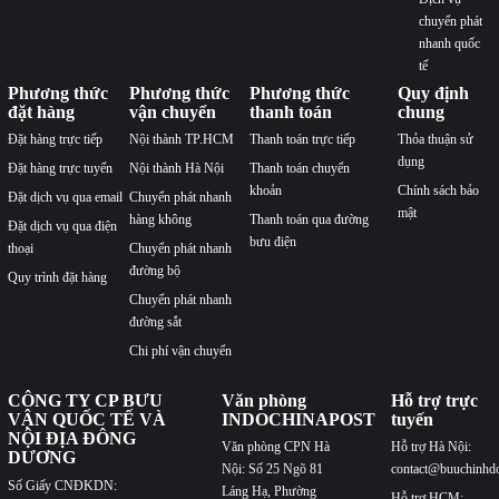
chuyển phát
nhanh quốc
tế
Phương thức
Phương thức
Phương thức
Quy định
đặt hàng
vận chuyển
thanh toán
chung
Đặt hàng trực tiếp
Nội thành TP.HCM
Thanh toán trực tiếp
Thỏa thuận sử
dụng
Đặt hàng trực tuyến
Nội thành Hà Nội
Thanh toán chuyển
khoản
Chính sách bảo
Đặt dịch vụ qua email
Chuyển phát nhanh
mật
hàng không
Thanh toán qua đường
Đặt dịch vụ qua điện
bưu điện
thoại
Chuyển phát nhanh
đường bộ
Quy trình đặt hàng
Chuyển phát nhanh
đường sắt
Chi phí vận chuyển
CÔNG TY CP BƯU
Văn phòng
Hỗ trợ trực
VẬN QUỐC TẾ VÀ
INDOCHINAPOST
tuyến
NỘI ĐỊA ĐÔNG
Văn phòng CPN Hà
Hỗ trợ Hà Nội:
DƯƠNG
Nội: Số 25 Ngõ 81
contact@buuchinhd
Số Giấy CNĐKDN:
Láng Hạ, Phường
Hỗ trợ HCM: