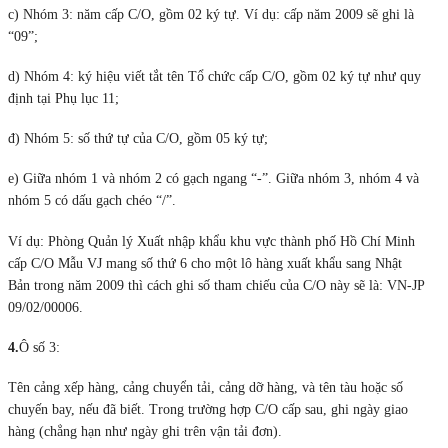
c) Nhóm 3: năm cấp C/O, gồm 02 ký tự. Ví dụ: cấp năm 2009 sẽ ghi là
“09”;
d) Nhóm 4: ký hiệu viết tắt tên Tổ chức cấp C/O, gồm 02 ký tự như quy
định tại Phụ lục 11;
đ) Nhóm 5: số thứ tự của C/O, gồm 05 ký tự;
e) Giữa nhóm 1 và nhóm 2 có gạch ngang “-”. Giữa nhóm 3, nhóm 4 và
nhóm 5 có dấu gạch chéo “/”.
Ví dụ: Phòng Quản lý Xuất nhập khẩu khu vực thành phố Hồ Chí Minh
cấp C/O Mẫu VJ mang số thứ 6 cho một lô hàng xuất khẩu sang Nhật
Bản trong năm 2009 thì cách ghi số tham chiếu của C/O này sẽ là: VN-JP
09/02/00006.
4.
Ô số 3:
Tên cảng xếp hàng, cảng chuyển tải, cảng dỡ hàng, và tên tàu hoặc số
chuyến bay, nếu đã biết. Trong trường hợp C/O cấp sau, ghi ngày giao
hàng (chẳng hạn như ngày ghi trên vận tải đơn).