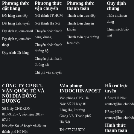
Phương thức
Phương thức
Phương thức
Quy định
đặt hàng
vận chuyển
thanh toán
chung
Đặt hàng trực tiếp
Nội thành TP.HCM
Thanh toán trực tiếp
Thỏa thuận sử
dụng
Đặt hàng trực tuyến
Nội thành Hà Nội
Thanh toán chuyển
khoản
Chính sách bảo
Đặt dịch vụ qua email
Chuyển phát nhanh
mật
hàng không
Thanh toán qua đường
Đặt dịch vụ qua điện
bưu điện
thoại
Chuyển phát nhanh
đường bộ
Quy trình đặt hàng
Chuyển phát nhanh
đường sắt
Chi phí vận chuyển
CÔNG TY CP BƯU
Văn phòng
Hỗ trợ trực
VẬN QUỐC TẾ VÀ
INDOCHINAPOST
tuyến
NỘI ĐỊA ĐÔNG
Văn phòng CPN Hà
Hỗ trợ Hà Nội:
DƯƠNG
Nội: Số 25 Ngõ 81
contact@buuchinhd
Số Giấy CNĐKDN:
Láng Hạ, Phường
Hỗ trợ HCM:
0107912577, cấp ngày 2017-
Giảng Võ, Thành phố
contact@buuchinhd
07-12
Hà Nội
Hình thức
Nơi cấp: Sở kế hoạch và đầu tư
Tel: 077.725.5799
thanh toán
thành phố Hà Nội