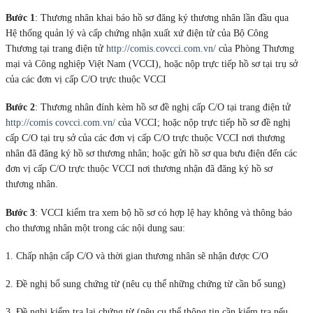
Bước 1
: Thương nhân khai báo hồ sơ đăng ký thương nhân lần đầu qua
Hệ thống quản lý và cấp chứng nhận xuất xứ điện tử của Bộ Công
Thương tại trang điện tử
http://comis.covcci.com.vn/
của Phòng Thương
mại và Công nghiệp Việt Nam (VCCI), hoặc nộp trực tiếp hồ sơ tại trụ sở
của các đơn vị cấp C/O trực thuộc VCCI
Bước 2
: Thương nhân đính kèm hồ sơ đề nghị cấp C/O tại trang điện tử
http://comis
covcci.com.vn/
của VCCI; hoặc nộp trực tiếp hồ sơ đề nghị
cấp C/O tại trụ sở của các đơn vị cấp C/O trực thuộc VCCI nơi thương
nhân đã đăng ký hồ sơ thương nhân; hoặc gửi hồ sơ qua bưu điện đến các
đơn vị cấp C/O trực thuộc VCCI nơi thương nhận đã đăng ký hồ sơ
thương nhân.
Bước 3
: VCCI kiểm tra xem bộ hồ sơ có hợp lệ hay không và thông báo
cho thương nhân một trong các nội dung sau:
1. Chấp nhận cấp C/O và thời gian thương nhân sẽ nhận được C/O
2. Đề nghị bổ sung chứng từ (nêu cụ thể những chứng từ cần bổ sung)
3. Đề nghị kiểm tra lại chứng từ (nêu cụ thể thông tin cần kiểm tra nếu